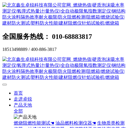
全国服务热线： 010-68883817
18513498889 / 400-886-3817
首页
走进卓锐
产品天地
全部
燃烧阻燃性能测试☚
油品燃料检测仪器☚
生物质类检测