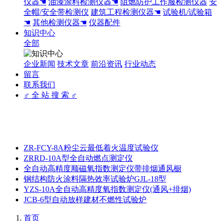
仪器☚
油漆涂料检测仪器☚
阻燃防护工作服检测仪器
安
全帽/安全带检测仪
建筑工程检测仪器☚
试验机/试验箱
☚
其他检测仪器☚
仪器配件
知识中心
全部
企业新闻
技术文章
前沿资讯
行业动态
留言
联系我们
♂ 全 站 搜 索 ♂
ZR-FCY-8A粉尘云最低着火温度试验仪
ZRRD-10A型全自动燃点测定仪
全自动高精度顺磁氧指数测定仪带排烟通风橱
钢结构防火涂料隔热效率试验炉GJL-18型
YZS-10A全自动高精度氧指数测定仪(通风+排烟)
JCB-6型自动放样建材不燃性试验炉
首页