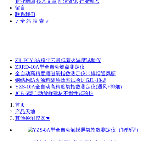
企业新闻
技术文章
前沿资讯
行业动态
留言
联系我们
♂ 全 站 搜 索 ♂
ZR-FCY-8A粉尘云最低着火温度试验仪
ZRRD-10A型全自动燃点测定仪
全自动高精度顺磁氧指数测定仪带排烟通风橱
钢结构防火涂料隔热效率试验炉GJL-18型
YZS-10A全自动高精度氧指数测定仪(通风+排烟)
JCB-6型自动放样建材不燃性试验炉
首页
产品天地
其他检测仪器☚