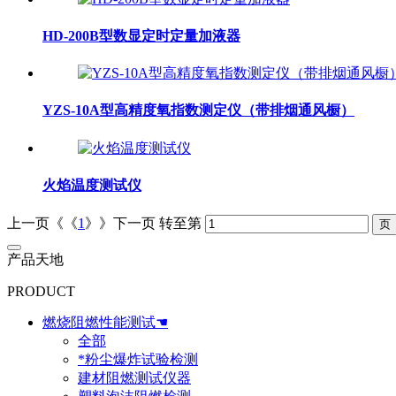
HD-200B型数显定时定量加液器
YZS-10A型高精度氧指数测定仪（带排烟通风橱）
火焰温度测试仪
上一页《《
1
》》下一页
转至第
产品天地
PRODUCT
燃烧阻燃性能测试☚
全部
*粉尘爆炸试验检测
建材阻燃测试仪器