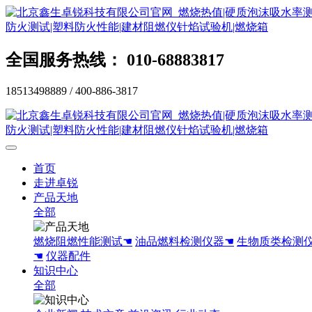
全国服务热线： 010-68883817
18513498889 / 400-886-3817
首页
走进卓锐
产品天地
全部
燃烧阻燃性能测试☚
油品燃料检测仪器☚
生物质类检测
☚
仪器配件
知识中心
全部