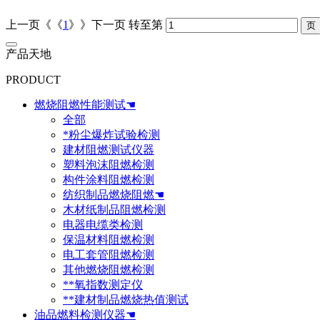
上一页《《
1
》》下一页
转至第
产品天地
PRODUCT
燃烧阻燃性能测试☚
全部
*粉尘爆炸试验检测
建材阻燃测试仪器
塑料泡沫阻燃检测
构件涂料阻燃检测
纺织制品燃烧阻燃☚
木材纸制品阻燃检测
电器电缆类检测
保温材料阻燃检测
电工套管阻燃检测
其他燃烧阻燃检测
**氧指数测定仪
**建材制品燃烧热值测试
油品燃料检测仪器☚