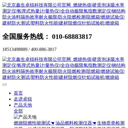
全国服务热线： 010-68883817
18513498889 / 400-886-3817
首页
走进卓锐
产品天地
全部
燃烧阻燃性能测试☚
油品燃料检测仪器☚
生物质类检测