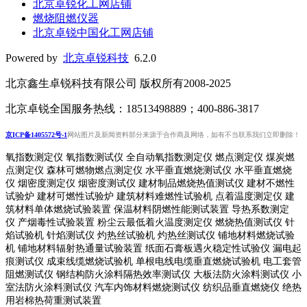
北京卓锐化工网店铺
燃烧阻燃仪器
北京卓锐中国化工网店铺
Powered by
北京卓锐科技
6.2.0
北京鑫生卓锐科技有限公司 版权所有2008-2025
北京卓锐全国服务热线：18513498889；400-886-3817
京ICP备1405572号-1
网站图片及新闻资料部分来源于合作商及网络，如有不当联系我们立即删除！
氧指数测定仪 氧指数测试仪 全自动氧指数测定仪 燃点测定仪 煤炭燃
点测定仪 森林可燃物燃点测定仪 水平垂直燃烧测试仪 水平垂直燃烧
仪 烟密度测定仪 烟密度测试仪 建材制品燃烧热值测试仪 建材不燃性
试验炉 建材可燃性试验炉 建筑材料难燃性试验机 点着温度测定仪 建
筑材料单体燃烧试验装置 保温材料阴燃性能测试装置 导热系数测定
仪 产烟毒性试验装置 粉尘云最低着火温度测定仪 燃烧热值测试仪 针
焰试验机 针焰测试仪 灼热丝试验机 灼热丝测试仪 铺地材料燃烧试验
机 铺地材料辐射热通量试验装置
纸面石膏板遇火稳定性试验仪
漏电起
痕测试仪
成束线缆燃烧试验机
单根电线电缆垂直燃烧试验机
电工套管
阻燃测试仪
钢结构防火涂料隔热效率测试仪 大板法防火涂料测试仪 小
室法防火涂料测试仪 汽车内饰材料燃烧测试仪 纺织品垂直燃烧仪 绝热
用岩棉热荷重测
试装置