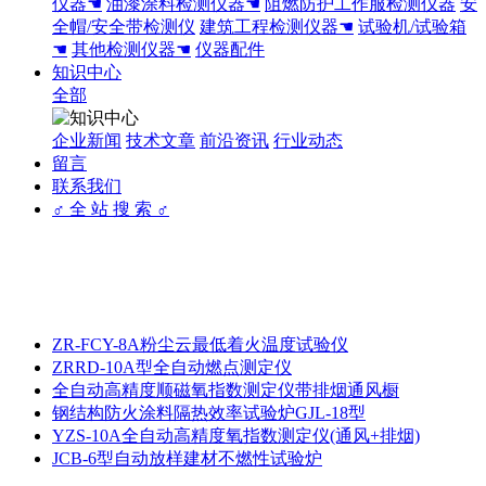
仪器☚
油漆涂料检测仪器☚
阻燃防护工作服检测仪器
安
全帽/安全带检测仪
建筑工程检测仪器☚
试验机/试验箱
☚
其他检测仪器☚
仪器配件
知识中心
全部
企业新闻
技术文章
前沿资讯
行业动态
留言
联系我们
♂ 全 站 搜 索 ♂
ZR-FCY-8A粉尘云最低着火温度试验仪
ZRRD-10A型全自动燃点测定仪
全自动高精度顺磁氧指数测定仪带排烟通风橱
钢结构防火涂料隔热效率试验炉GJL-18型
YZS-10A全自动高精度氧指数测定仪(通风+排烟)
JCB-6型自动放样建材不燃性试验炉