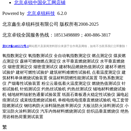
北京卓锐中国化工网店铺
Powered by
北京卓锐科技
6.2.0
北京鑫生卓锐科技有限公司 版权所有2008-2025
北京卓锐全国服务热线：18513498889；400-886-3817
京ICP备1405572号-1
网站图片及新闻资料部分来源于合作商及网络，如有不当联系我们立即删除！
氧指数测定仪 氧指数测试仪 全自动氧指数测定仪 燃点测定仪 煤炭燃
点测定仪 森林可燃物燃点测定仪 水平垂直燃烧测试仪 水平垂直燃烧
仪 烟密度测定仪 烟密度测试仪 建材制品燃烧热值测试仪 建材不燃性
试验炉 建材可燃性试验炉 建筑材料难燃性试验机 点着温度测定仪 建
筑材料单体燃烧试验装置 保温材料阴燃性能测试装置 导热系数测定
仪 产烟毒性试验装置 粉尘云最低着火温度测定仪 燃烧热值测试仪 针
焰试验机 针焰测试仪 灼热丝试验机 灼热丝测试仪 铺地材料燃烧试验
机 铺地材料辐射热通量试验装置
纸面石膏板遇火稳定性试验仪
漏电起
痕测试仪
成束线缆燃烧试验机
单根电线电缆垂直燃烧试验机
电工套管
阻燃测试仪
钢结构防火涂料隔热效率测试仪 大板法防火涂料测试仪 小
室法防火涂料测试仪 汽车内饰材料燃烧测试仪 纺织品垂直燃烧仪 绝热
用岩棉热荷重测
试装置
繁