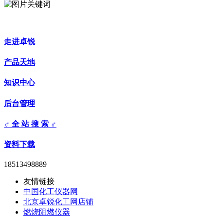
走进卓锐
产品天地
知识中心
后台管理
♂ 全 站 搜 索 ♂
资料下载
18513498889
友情链接
中国化工仪器网
北京卓锐化工网店铺
燃烧阻燃仪器