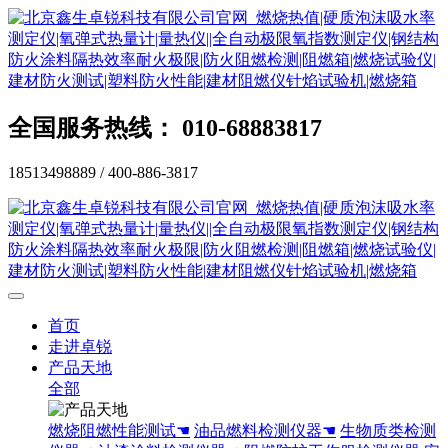
全国服务热线： 010-68883817
18513498889 / 400-886-3817
首页
走进卓锐
产品天地
全部
燃烧阻燃性能测试☚
油品燃料检测仪器☚
生物质类检测