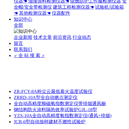
仪器☚
油漆涂料检测仪器☚
阻燃防护工作服检测仪器
安
全帽/安全带检测仪
建筑工程检测仪器☚
试验机/试验箱
☚
其他检测仪器☚
仪器配件
知识中心
全部
企业新闻
技术文章
前沿资讯
行业动态
留言
联系我们
♂ 全 站 搜 索 ♂
ZR-FCY-8A粉尘云最低着火温度试验仪
ZRRD-10A型全自动燃点测定仪
全自动高精度顺磁氧指数测定仪带排烟通风橱
钢结构防火涂料隔热效率试验炉GJL-18型
YZS-10A全自动高精度氧指数测定仪(通风+排烟)
JCB-6型自动放样建材不燃性试验炉