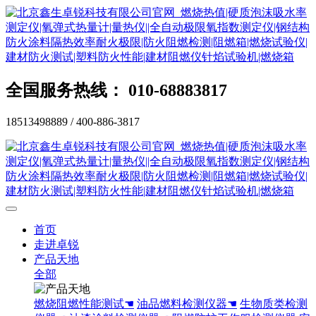
全国服务热线： 010-68883817
18513498889 / 400-886-3817
首页
走进卓锐
产品天地
全部
燃烧阻燃性能测试☚
油品燃料检测仪器☚
生物质类检测