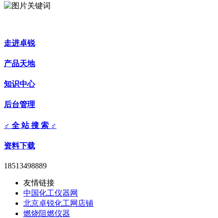
走进卓锐
产品天地
知识中心
后台管理
♂ 全 站 搜 索 ♂
资料下载
18513498889
友情链接
中国化工仪器网
北京卓锐化工网店铺
燃烧阻燃仪器