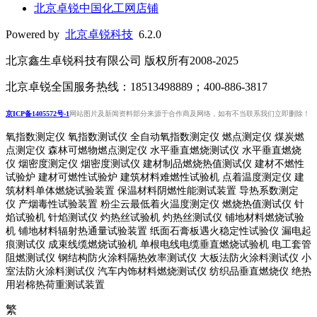
北京卓锐中国化工网店铺
Powered by
北京卓锐科技
6.2.0
北京鑫生卓锐科技有限公司 版权所有2008-2025
北京卓锐全国服务热线：18513498889；400-886-3817
京ICP备1405572号-1
网站图片及新闻资料部分来源于合作商及网络，如有不当联系我们立即删除！
氧指数测定仪 氧指数测试仪 全自动氧指数测定仪 燃点测定仪 煤炭燃
点测定仪 森林可燃物燃点测定仪 水平垂直燃烧测试仪 水平垂直燃烧
仪 烟密度测定仪 烟密度测试仪 建材制品燃烧热值测试仪 建材不燃性
试验炉 建材可燃性试验炉 建筑材料难燃性试验机 点着温度测定仪 建
筑材料单体燃烧试验装置 保温材料阴燃性能测试装置 导热系数测定
仪 产烟毒性试验装置 粉尘云最低着火温度测定仪 燃烧热值测试仪 针
焰试验机 针焰测试仪 灼热丝试验机 灼热丝测试仪 铺地材料燃烧试验
机 铺地材料辐射热通量试验装置
纸面石膏板遇火稳定性试验仪
漏电起
痕测试仪
成束线缆燃烧试验机
单根电线电缆垂直燃烧试验机
电工套管
阻燃测试仪
钢结构防火涂料隔热效率测试仪 大板法防火涂料测试仪 小
室法防火涂料测试仪 汽车内饰材料燃烧测试仪 纺织品垂直燃烧仪 绝热
用岩棉热荷重测
试装置
繁