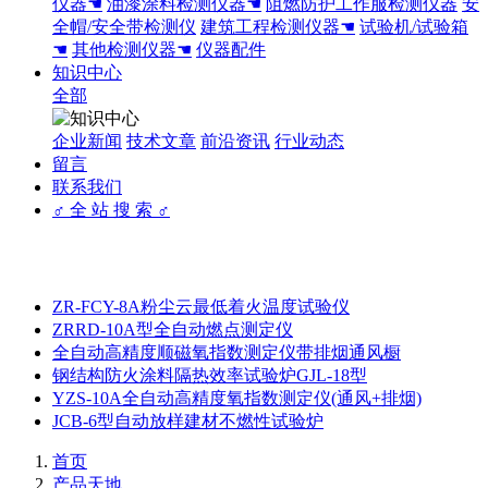
仪器☚
油漆涂料检测仪器☚
阻燃防护工作服检测仪器
安
全帽/安全带检测仪
建筑工程检测仪器☚
试验机/试验箱
☚
其他检测仪器☚
仪器配件
知识中心
全部
企业新闻
技术文章
前沿资讯
行业动态
留言
联系我们
♂ 全 站 搜 索 ♂
ZR-FCY-8A粉尘云最低着火温度试验仪
ZRRD-10A型全自动燃点测定仪
全自动高精度顺磁氧指数测定仪带排烟通风橱
钢结构防火涂料隔热效率试验炉GJL-18型
YZS-10A全自动高精度氧指数测定仪(通风+排烟)
JCB-6型自动放样建材不燃性试验炉
首页
产品天地