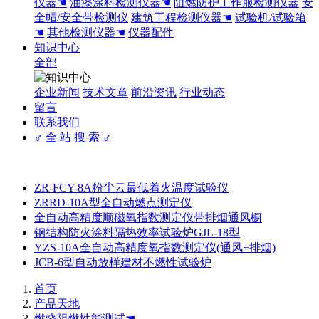
仪器☚
油漆涂料检测仪器☚
阻燃防护工作服检测仪器
安
全帽/安全带检测仪
建筑工程检测仪器☚
试验机/试验箱
☚
其他检测仪器☚
仪器配件
知识中心
全部
企业新闻
技术文章
前沿资讯
行业动态
留言
联系我们
♂ 全 站 搜 索 ♂
ZR-FCY-8A粉尘云最低着火温度试验仪
ZRRD-10A型全自动燃点测定仪
全自动高精度顺磁氧指数测定仪带排烟通风橱
钢结构防火涂料隔热效率试验炉GJL-18型
YZS-10A全自动高精度氧指数测定仪(通风+排烟)
JCB-6型自动放样建材不燃性试验炉
首页
产品天地
燃烧阻燃性能测试☚