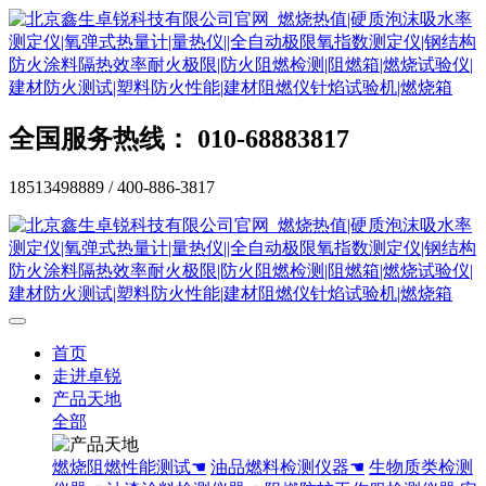
全国服务热线： 010-68883817
18513498889 / 400-886-3817
首页
走进卓锐
产品天地
全部
燃烧阻燃性能测试☚
油品燃料检测仪器☚
生物质类检测