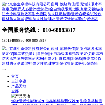
全国服务热线： 010-68883817
18513498889 / 400-886-3817
首页
走进卓锐
产品天地
全部
燃烧阻燃性能测试☚
油品燃料检测仪器☚
生物质类检测