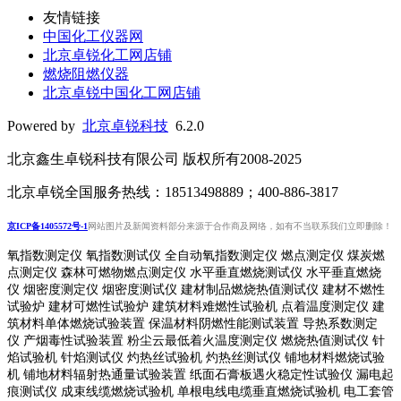
友情链接
中国化工仪器网
北京卓锐化工网店铺
燃烧阻燃仪器
北京卓锐中国化工网店铺
Powered by
北京卓锐科技
6.2.0
北京鑫生卓锐科技有限公司 版权所有2008-2025
北京卓锐全国服务热线：18513498889；400-886-3817
京ICP备1405572号-1
网站图片及新闻资料部分来源于合作商及网络，如有不当联系我们立即删除！
氧指数测定仪 氧指数测试仪 全自动氧指数测定仪 燃点测定仪 煤炭燃
点测定仪 森林可燃物燃点测定仪 水平垂直燃烧测试仪 水平垂直燃烧
仪 烟密度测定仪 烟密度测试仪 建材制品燃烧热值测试仪 建材不燃性
试验炉 建材可燃性试验炉 建筑材料难燃性试验机 点着温度测定仪 建
筑材料单体燃烧试验装置 保温材料阴燃性能测试装置 导热系数测定
仪 产烟毒性试验装置 粉尘云最低着火温度测定仪 燃烧热值测试仪 针
焰试验机 针焰测试仪 灼热丝试验机 灼热丝测试仪 铺地材料燃烧试验
机 铺地材料辐射热通量试验装置
纸面石膏板遇火稳定性试验仪
漏电起
痕测试仪
成束线缆燃烧试验机
单根电线电缆垂直燃烧试验机
电工套管