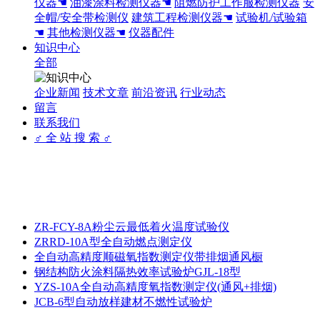
仪器☚
油漆涂料检测仪器☚
阻燃防护工作服检测仪器
安
全帽/安全带检测仪
建筑工程检测仪器☚
试验机/试验箱
☚
其他检测仪器☚
仪器配件
知识中心
全部
企业新闻
技术文章
前沿资讯
行业动态
留言
联系我们
♂ 全 站 搜 索 ♂
ZR-FCY-8A粉尘云最低着火温度试验仪
ZRRD-10A型全自动燃点测定仪
全自动高精度顺磁氧指数测定仪带排烟通风橱
钢结构防火涂料隔热效率试验炉GJL-18型
YZS-10A全自动高精度氧指数测定仪(通风+排烟)
JCB-6型自动放样建材不燃性试验炉