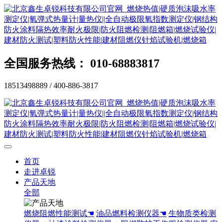
全国服务热线： 010-68883817
18513498889 / 400-886-3817
首页
走进卓锐
产品天地
全部
燃烧阻燃性能测试☚
油品燃料检测仪器☚
生物质类检测