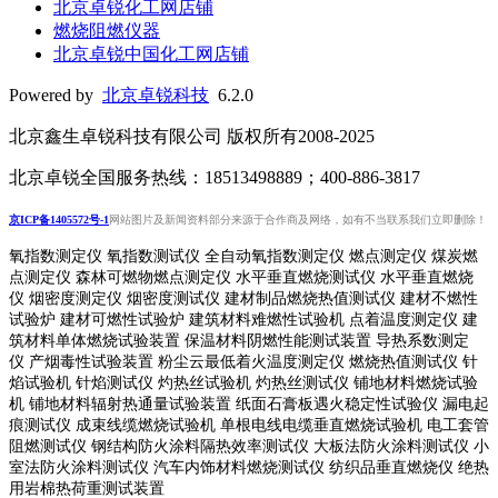
北京卓锐化工网店铺
燃烧阻燃仪器
北京卓锐中国化工网店铺
Powered by
北京卓锐科技
6.2.0
北京鑫生卓锐科技有限公司 版权所有2008-2025
北京卓锐全国服务热线：18513498889；400-886-3817
京ICP备1405572号-1
网站图片及新闻资料部分来源于合作商及网络，如有不当联系我们立即删除！
氧指数测定仪 氧指数测试仪 全自动氧指数测定仪 燃点测定仪 煤炭燃
点测定仪 森林可燃物燃点测定仪 水平垂直燃烧测试仪 水平垂直燃烧
仪 烟密度测定仪 烟密度测试仪 建材制品燃烧热值测试仪 建材不燃性
试验炉 建材可燃性试验炉 建筑材料难燃性试验机 点着温度测定仪 建
筑材料单体燃烧试验装置 保温材料阴燃性能测试装置 导热系数测定
仪 产烟毒性试验装置 粉尘云最低着火温度测定仪 燃烧热值测试仪 针
焰试验机 针焰测试仪 灼热丝试验机 灼热丝测试仪 铺地材料燃烧试验
机 铺地材料辐射热通量试验装置
纸面石膏板遇火稳定性试验仪
漏电起
痕测试仪
成束线缆燃烧试验机
单根电线电缆垂直燃烧试验机
电工套管
阻燃测试仪
钢结构防火涂料隔热效率测试仪 大板法防火涂料测试仪 小
室法防火涂料测试仪 汽车内饰材料燃烧测试仪 纺织品垂直燃烧仪 绝热
用岩棉热荷重测
试装置