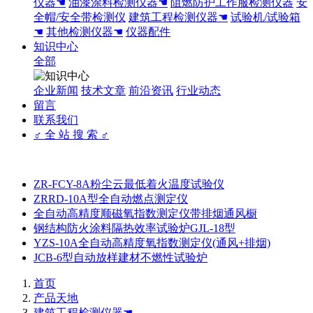
仪器☚
油漆涂料检测仪器☚
阻燃防护工作服检测仪器
安
全帽/安全带检测仪
建筑工程检测仪器☚
试验机/试验箱
☚
其他检测仪器☚
仪器配件
知识中心
全部
企业新闻
技术文章
前沿资讯
行业动态
留言
联系我们
♂ 全 站 搜 索 ♂
ZR-FCY-8A粉尘云最低着火温度试验仪
ZRRD-10A型全自动燃点测定仪
全自动高精度顺磁氧指数测定仪带排烟通风橱
钢结构防火涂料隔热效率试验炉GJL-18型
YZS-10A全自动高精度氧指数测定仪(通风+排烟)
JCB-6型自动放样建材不燃性试验炉
首页
产品天地
建筑工程检测仪器☚