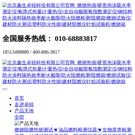
全国服务热线： 010-68883817
18513498889 / 400-886-3817
首页
走进卓锐
产品天地
全部
燃烧阻燃性能测试☚
油品燃料检测仪器☚
生物质类检测