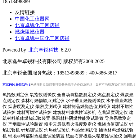
18513498889
友情链接
中国化工仪器网
北京卓锐化工网店铺
燃烧阻燃仪器
北京卓锐中国化工网店铺
Powered by
北京卓锐科技
6.2.0
北京鑫生卓锐科技有限公司 版权所有2008-2025
北京卓锐全国服务热线：18513498889；400-886-3817
京ICP备1405572号-1
网站图片及新闻资料部分来源于合作商及网络，如有不当联系我们立即删除！
氧指数测定仪 氧指数测试仪 全自动氧指数测定仪 燃点测定仪 煤炭燃
点测定仪 森林可燃物燃点测定仪 水平垂直燃烧测试仪 水平垂直燃烧
仪 烟密度测定仪 烟密度测试仪 建材制品燃烧热值测试仪 建材不燃性
试验炉 建材可燃性试验炉 建筑材料难燃性试验机 点着温度测定仪 建
筑材料单体燃烧试验装置 保温材料阴燃性能测试装置 导热系数测定
仪 产烟毒性试验装置 粉尘云最低着火温度测定仪 燃烧热值测试仪 针
焰试验机 针焰测试仪 灼热丝试验机 灼热丝测试仪 铺地材料燃烧试验
机 铺地材料辐射热通量试验装置
纸面石膏板遇火稳定性试验仪
漏电起