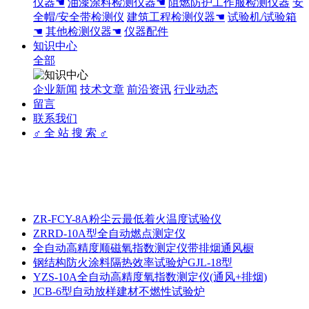
仪器☚
油漆涂料检测仪器☚
阻燃防护工作服检测仪器
安
全帽/安全带检测仪
建筑工程检测仪器☚
试验机/试验箱
☚
其他检测仪器☚
仪器配件
知识中心
全部
企业新闻
技术文章
前沿资讯
行业动态
留言
联系我们
♂ 全 站 搜 索 ♂
ZR-FCY-8A粉尘云最低着火温度试验仪
ZRRD-10A型全自动燃点测定仪
全自动高精度顺磁氧指数测定仪带排烟通风橱
钢结构防火涂料隔热效率试验炉GJL-18型
YZS-10A全自动高精度氧指数测定仪(通风+排烟)
JCB-6型自动放样建材不燃性试验炉