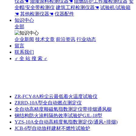
仪器☚
油漆涂料检测仪器☚
阻燃防护工作服检测仪器
安
全帽/安全带检测仪
建筑工程检测仪器☚
试验机/试验箱
☚
其他检测仪器☚
仪器配件
知识中心
全部
企业新闻
技术文章
前沿资讯
行业动态
留言
联系我们
♂ 全 站 搜 索 ♂
ZR-FCY-8A粉尘云最低着火温度试验仪
ZRRD-10A型全自动燃点测定仪
全自动高精度顺磁氧指数测定仪带排烟通风橱
钢结构防火涂料隔热效率试验炉GJL-18型
YZS-10A全自动高精度氧指数测定仪(通风+排烟)
JCB-6型自动放样建材不燃性试验炉