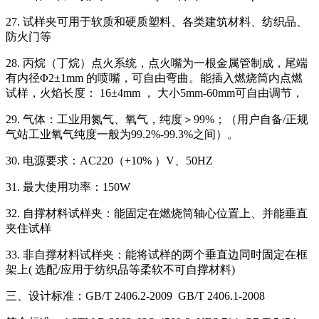
27. 试样夹可用于软质和硬质塑料、各类建筑材料、纺织品、
防火门等
28. 丙烷（丁烷）点火系统，点火嘴为一根金属管制成，尾端
有内径Φ2±1mm 的喷嘴，可自由弯曲。能插入燃烧筒内点燃
试样，火焰长度： 16±4mm ， 大小5mm-60mm可自由调节，
29. 气体：工业用氮气、氧气，纯度＞99%；（用户自备/正规
气站工业氧气纯度一般为99.2%-99.3%之间）。
30. 电源要求：AC220（+10% ）V、50HZ
31. 最大使用功率：150W
32. 自撑材料试样夹：能固定在燃烧筒轴心位置上、并能垂直
夹住试样
33. 非自撑材料试样夹：能将试样的两个垂直边同时固定在框
架上( 选配/应用于纺织品等柔软不可自撑材料)
三、设计标准：GB/T 2406.2-2009 GB/T 2406.1-2008