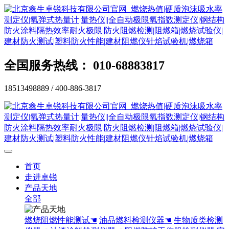
全国服务热线： 010-68883817
18513498889 / 400-886-3817
首页
走进卓锐
产品天地
全部
燃烧阻燃性能测试☚
油品燃料检测仪器☚
生物质类检测