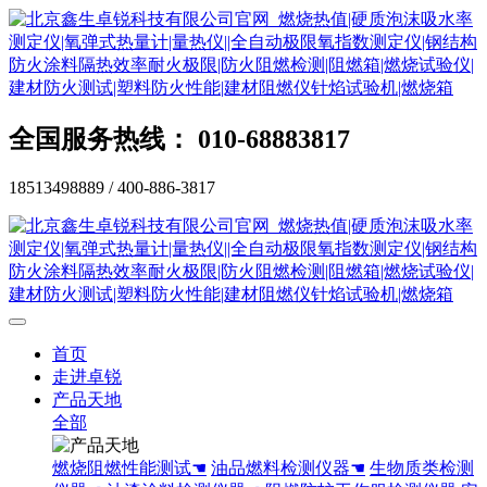
全国服务热线： 010-68883817
18513498889 / 400-886-3817
首页
走进卓锐
产品天地
全部
燃烧阻燃性能测试☚
油品燃料检测仪器☚
生物质类检测