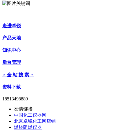
走进卓锐
产品天地
知识中心
后台管理
♂ 全 站 搜 索 ♂
资料下载
18513498889
友情链接
中国化工仪器网
北京卓锐化工网店铺
燃烧阻燃仪器