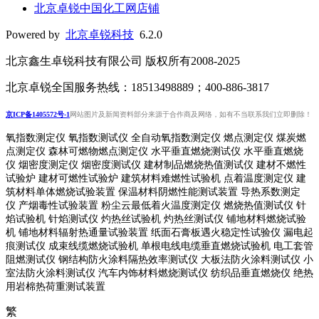
北京卓锐中国化工网店铺
Powered by
北京卓锐科技
6.2.0
北京鑫生卓锐科技有限公司 版权所有2008-2025
北京卓锐全国服务热线：18513498889；400-886-3817
京ICP备1405572号-1
网站图片及新闻资料部分来源于合作商及网络，如有不当联系我们立即删除！
氧指数测定仪 氧指数测试仪 全自动氧指数测定仪 燃点测定仪 煤炭燃
点测定仪 森林可燃物燃点测定仪 水平垂直燃烧测试仪 水平垂直燃烧
仪 烟密度测定仪 烟密度测试仪 建材制品燃烧热值测试仪 建材不燃性
试验炉 建材可燃性试验炉 建筑材料难燃性试验机 点着温度测定仪 建
筑材料单体燃烧试验装置 保温材料阴燃性能测试装置 导热系数测定
仪 产烟毒性试验装置 粉尘云最低着火温度测定仪 燃烧热值测试仪 针
焰试验机 针焰测试仪 灼热丝试验机 灼热丝测试仪 铺地材料燃烧试验
机 铺地材料辐射热通量试验装置
纸面石膏板遇火稳定性试验仪
漏电起
痕测试仪
成束线缆燃烧试验机
单根电线电缆垂直燃烧试验机
电工套管
阻燃测试仪
钢结构防火涂料隔热效率测试仪 大板法防火涂料测试仪 小
室法防火涂料测试仪 汽车内饰材料燃烧测试仪 纺织品垂直燃烧仪 绝热
用岩棉热荷重测
试装置
繁