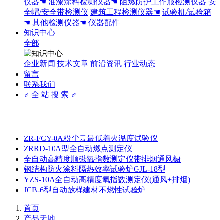
仪器☚
油漆涂料检测仪器☚
阻燃防护工作服检测仪器
安
全帽/安全带检测仪
建筑工程检测仪器☚
试验机/试验箱
☚
其他检测仪器☚
仪器配件
知识中心
全部
企业新闻
技术文章
前沿资讯
行业动态
留言
联系我们
♂ 全 站 搜 索 ♂
ZR-FCY-8A粉尘云最低着火温度试验仪
ZRRD-10A型全自动燃点测定仪
全自动高精度顺磁氧指数测定仪带排烟通风橱
钢结构防火涂料隔热效率试验炉GJL-18型
YZS-10A全自动高精度氧指数测定仪(通风+排烟)
JCB-6型自动放样建材不燃性试验炉
首页
产品天地