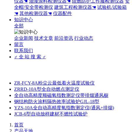
仪器☚
油漆涂料检测仪器☚
阻燃防护工作服检测仪器
安
全帽/安全带检测仪
建筑工程检测仪器☚
试验机/试验箱
☚
其他检测仪器☚
仪器配件
知识中心
全部
企业新闻
技术文章
前沿资讯
行业动态
留言
联系我们
♂ 全 站 搜 索 ♂
ZR-FCY-8A粉尘云最低着火温度试验仪
ZRRD-10A型全自动燃点测定仪
全自动高精度顺磁氧指数测定仪带排烟通风橱
钢结构防火涂料隔热效率试验炉GJL-18型
YZS-10A全自动高精度氧指数测定仪(通风+排烟)
JCB-6型自动放样建材不燃性试验炉
首页
产品天地