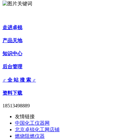
走进卓锐
产品天地
知识中心
后台管理
♂ 全 站 搜 索 ♂
资料下载
18513498889
友情链接
中国化工仪器网
北京卓锐化工网店铺
燃烧阻燃仪器