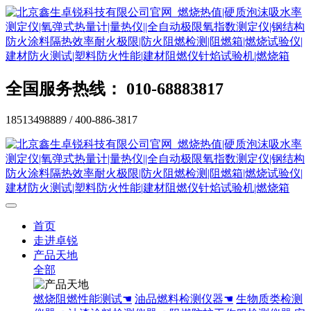
全国服务热线： 010-68883817
18513498889 / 400-886-3817
首页
走进卓锐
产品天地
全部
燃烧阻燃性能测试☚
油品燃料检测仪器☚
生物质类检测