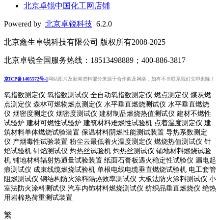
北京卓锐中国化工网店铺
Powered by
北京卓锐科技
6.2.0
北京鑫生卓锐科技有限公司 版权所有2008-2025
北京卓锐全国服务热线：18513498889；400-886-3817
京ICP备1405572号-1
网站图片及新闻资料部分来源于合作商及网络，如有不当联系我们立即删除！
氧指数测定仪 氧指数测试仪 全自动氧指数测定仪 燃点测定仪 煤炭燃
点测定仪 森林可燃物燃点测定仪 水平垂直燃烧测试仪 水平垂直燃烧
仪 烟密度测定仪 烟密度测试仪 建材制品燃烧热值测试仪 建材不燃性
试验炉 建材可燃性试验炉 建筑材料难燃性试验机 点着温度测定仪 建
筑材料单体燃烧试验装置 保温材料阴燃性能测试装置 导热系数测定
仪 产烟毒性试验装置 粉尘云最低着火温度测定仪 燃烧热值测试仪 针
焰试验机 针焰测试仪 灼热丝试验机 灼热丝测试仪 铺地材料燃烧试验
机 铺地材料辐射热通量试验装置
纸面石膏板遇火稳定性试验仪
漏电起
痕测试仪
成束线缆燃烧试验机
单根电线电缆垂直燃烧试验机
电工套管
阻燃测试仪
钢结构防火涂料隔热效率测试仪 大板法防火涂料测试仪 小
室法防火涂料测试仪 汽车内饰材料燃烧测试仪 纺织品垂直燃烧仪 绝热
用岩棉热荷重测
试装置
繁