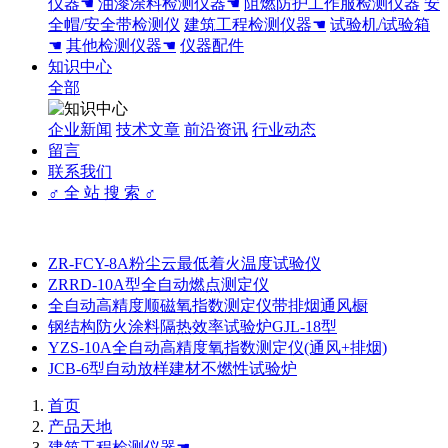
仪器☚
油漆涂料检测仪器☚
阻燃防护工作服检测仪器
安
全帽/安全带检测仪
建筑工程检测仪器☚
试验机/试验箱
☚
其他检测仪器☚
仪器配件
知识中心
全部
企业新闻
技术文章
前沿资讯
行业动态
留言
联系我们
♂ 全 站 搜 索 ♂
ZR-FCY-8A粉尘云最低着火温度试验仪
ZRRD-10A型全自动燃点测定仪
全自动高精度顺磁氧指数测定仪带排烟通风橱
钢结构防火涂料隔热效率试验炉GJL-18型
YZS-10A全自动高精度氧指数测定仪(通风+排烟)
JCB-6型自动放样建材不燃性试验炉
首页
产品天地
建筑工程检测仪器☚