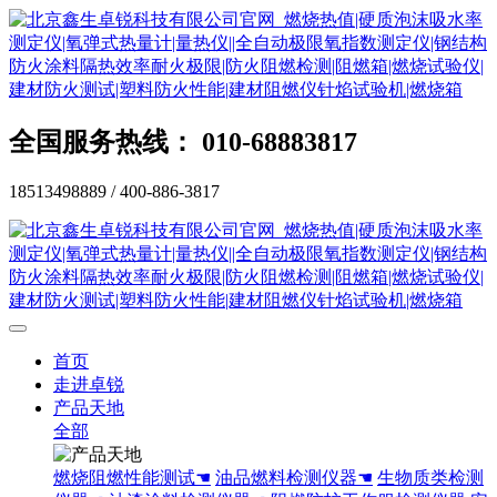
全国服务热线： 010-68883817
18513498889 / 400-886-3817
首页
走进卓锐
产品天地
全部
燃烧阻燃性能测试☚
油品燃料检测仪器☚
生物质类检测