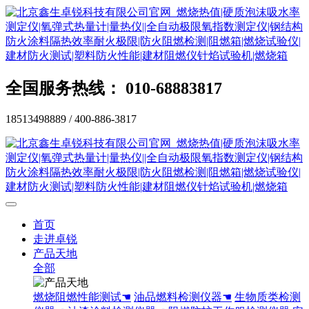
全国服务热线： 010-68883817
18513498889 / 400-886-3817
首页
走进卓锐
产品天地
全部
燃烧阻燃性能测试☚
油品燃料检测仪器☚
生物质类检测