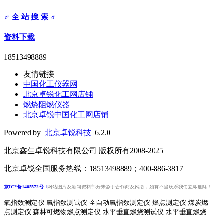
♂ 全 站 搜 索 ♂
资料下载
18513498889
友情链接
中国化工仪器网
北京卓锐化工网店铺
燃烧阻燃仪器
北京卓锐中国化工网店铺
Powered by
北京卓锐科技
6.2.0
北京鑫生卓锐科技有限公司 版权所有2008-2025
北京卓锐全国服务热线：18513498889；400-886-3817
京ICP备1405572号-1
网站图片及新闻资料部分来源于合作商及网络，如有不当联系我们立即删除！
氧指数测定仪 氧指数测试仪 全自动氧指数测定仪 燃点测定仪 煤炭燃
点测定仪 森林可燃物燃点测定仪 水平垂直燃烧测试仪 水平垂直燃烧