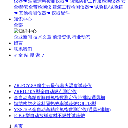
仪器☚
油漆涂料检测仪器☚
阻燃防护工作服检测仪器
安
全帽/安全带检测仪
建筑工程检测仪器☚
试验机/试验箱
☚
其他检测仪器☚
仪器配件
知识中心
全部
企业新闻
技术文章
前沿资讯
行业动态
留言
联系我们
♂ 全 站 搜 索 ♂
ZR-FCY-8A粉尘云最低着火温度试验仪
ZRRD-10A型全自动燃点测定仪
全自动高精度顺磁氧指数测定仪带排烟通风橱
钢结构防火涂料隔热效率试验炉GJL-18型
YZS-10A全自动高精度氧指数测定仪(通风+排烟)
JCB-6型自动放样建材不燃性试验炉
首页