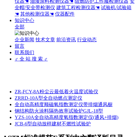
仪器☚
油漆涂料检测仪器☚
阻燃防护工作服检测仪器
安
全帽/安全带检测仪
建筑工程检测仪器☚
试验机/试验箱
☚
其他检测仪器☚
仪器配件
知识中心
全部
企业新闻
技术文章
前沿资讯
行业动态
留言
联系我们
♂ 全 站 搜 索 ♂
ZR-FCY-8A粉尘云最低着火温度试验仪
ZRRD-10A型全自动燃点测定仪
全自动高精度顺磁氧指数测定仪带排烟通风橱
钢结构防火涂料隔热效率试验炉GJL-18型
YZS-10A全自动高精度氧指数测定仪(通风+排烟)
JCB-6型自动放样建材不燃性试验炉