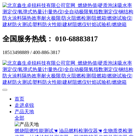
全国服务热线： 010-68883817
18513498889 / 400-886-3817
首页
走进卓锐
产品天地
全部
燃烧阻燃性能测试☚
油品燃料检测仪器☚
生物质类检测