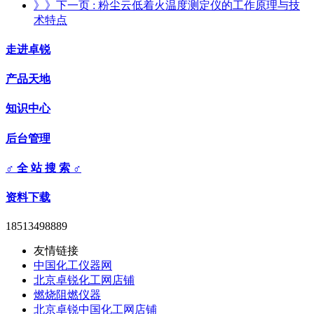
》》下一页
: 粉尘云低着火温度测定仪的工作原理与技
术特点
走进卓锐
产品天地
知识中心
后台管理
♂ 全 站 搜 索 ♂
资料下载
18513498889
友情链接
中国化工仪器网
北京卓锐化工网店铺
燃烧阻燃仪器
北京卓锐中国化工网店铺