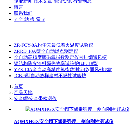
企业新闻
技术文章
前沿资讯
行业动态
留言
联系我们
♂ 全 站 搜 索 ♂
ZR-FCY-8A粉尘云最低着火温度试验仪
ZRRD-10A型全自动燃点测定仪
全自动高精度顺磁氧指数测定仪带排烟通风橱
钢结构防火涂料隔热效率试验炉GJL-18型
YZS-10A全自动高精度氧指数测定仪(通风+排烟)
JCB-6型自动放样建材不燃性试验炉
首页
产品天地
安全帽/安全带检测仪
AQMXHGX安全帽下颏带强度、侧向刚性测试仪