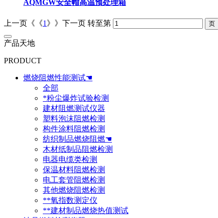
AQMGW安全帽高温预处理箱
上一页《《
1
》》下一页
转至第
产品天地
PRODUCT
燃烧阻燃性能测试☚
全部
*粉尘爆炸试验检测
建材阻燃测试仪器
塑料泡沫阻燃检测
构件涂料阻燃检测
纺织制品燃烧阻燃☚
木材纸制品阻燃检测
电器电缆类检测
保温材料阻燃检测
电工套管阻燃检测
其他燃烧阻燃检测
**氧指数测定仪
**建材制品燃烧热值测试