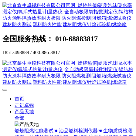
全国服务热线： 010-68883817
18513498889 / 400-886-3817
首页
走进卓锐
产品天地
全部
燃烧阻燃性能测试☚
油品燃料检测仪器☚
生物质类检测