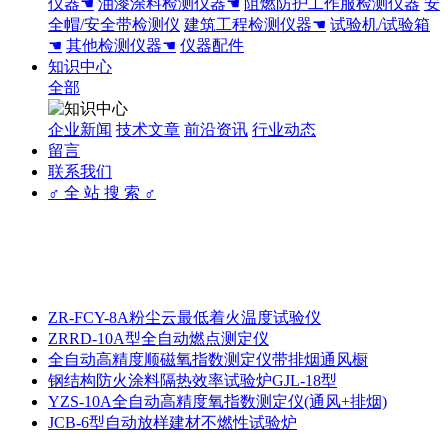
仪器☚
油漆涂料检测仪器☚
阻燃防护工作服检测仪器
安
全帽/安全带检测仪
建筑工程检测仪器☚
试验机/试验箱
☚
其他检测仪器☚
仪器配件
知识中心
全部
企业新闻
技术文章
前沿资讯
行业动态
留言
联系我们
♂ 全 站 搜 索 ♂
ZR-FCY-8A粉尘云最低着火温度试验仪
ZRRD-10A型全自动燃点测定仪
全自动高精度顺磁氧指数测定仪带排烟通风橱
钢结构防火涂料隔热效率试验炉GJL-18型
YZS-10A全自动高精度氧指数测定仪(通风+排烟)
JCB-6型自动放样建材不燃性试验炉