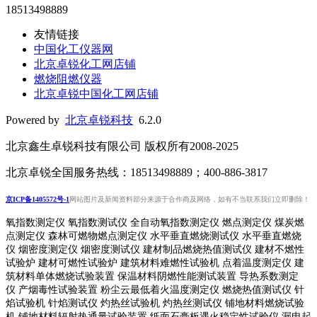
18513498889
友情链接
中国化工仪器网
北京卓锐化工网店铺
燃烧阻燃仪器
北京卓锐中国化工网店铺
Powered by
北京卓锐科技
6.2.0
北京鑫生卓锐科技有限公司 版权所有2008-2025
北京卓锐全国服务热线：18513498889；400-886-3817
京ICP备1405572号-1
网站图片及新闻资料部分来源于合作商及网络，如有不当联系我们立即删除！
氧指数测定仪 氧指数测试仪 全自动氧指数测定仪 燃点测定仪 煤炭燃
点测定仪 森林可燃物燃点测定仪 水平垂直燃烧测试仪 水平垂直燃烧
仪 烟密度测定仪 烟密度测试仪 建材制品燃烧热值测试仪 建材不燃性
试验炉 建材可燃性试验炉 建筑材料难燃性试验机 点着温度测定仪 建
筑材料单体燃烧试验装置 保温材料阴燃性能测试装置 导热系数测定
仪 产烟毒性试验装置 粉尘云最低着火温度测定仪 燃烧热值测试仪 针
焰试验机 针焰测试仪 灼热丝试验机 灼热丝测试仪 铺地材料燃烧试验
机 铺地材料辐射热通量试验装置
纸面石膏板遇火稳定性试验仪
漏电起