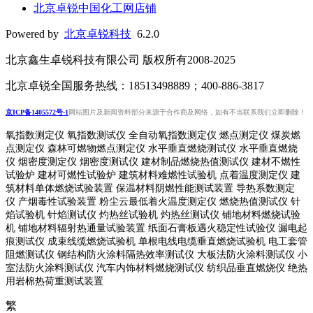
北京卓锐中国化工网店铺
Powered by
北京卓锐科技
6.2.0
北京鑫生卓锐科技有限公司 版权所有2008-2025
北京卓锐全国服务热线：18513498889；400-886-3817
京ICP备1405572号-1
网站图片及新闻资料部分来源于合作商及网络，如有不当联系我们立即删除！
氧指数测定仪 氧指数测试仪 全自动氧指数测定仪 燃点测定仪 煤炭燃
点测定仪 森林可燃物燃点测定仪 水平垂直燃烧测试仪 水平垂直燃烧
仪 烟密度测定仪 烟密度测试仪 建材制品燃烧热值测试仪 建材不燃性
试验炉 建材可燃性试验炉 建筑材料难燃性试验机 点着温度测定仪 建
筑材料单体燃烧试验装置 保温材料阴燃性能测试装置 导热系数测定
仪 产烟毒性试验装置 粉尘云最低着火温度测定仪 燃烧热值测试仪 针
焰试验机 针焰测试仪 灼热丝试验机 灼热丝测试仪 铺地材料燃烧试验
机 铺地材料辐射热通量试验装置
纸面石膏板遇火稳定性试验仪
漏电起
痕测试仪
成束线缆燃烧试验机
单根电线电缆垂直燃烧试验机
电工套管
阻燃测试仪
钢结构防火涂料隔热效率测试仪 大板法防火涂料测试仪 小
室法防火涂料测试仪 汽车内饰材料燃烧测试仪 纺织品垂直燃烧仪 绝热
用岩棉热荷重测
试装置
繁