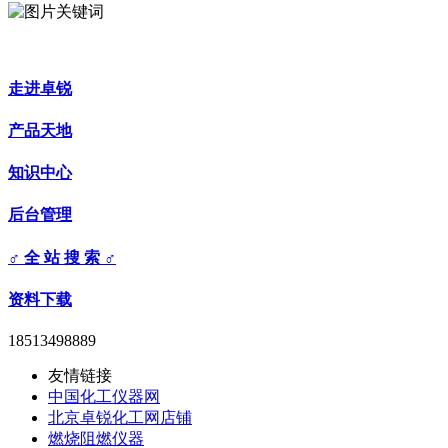
走进卓锐
产品天地
知识中心
后台管理
♂ 全 站 搜 索 ♂
资料下载
18513498889
友情链接
中国化工仪器网
北京卓锐化工网店铺
燃烧阻燃仪器