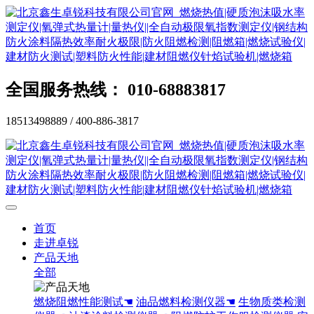
全国服务热线： 010-68883817
18513498889 / 400-886-3817
首页
走进卓锐
产品天地
全部
燃烧阻燃性能测试☚
油品燃料检测仪器☚
生物质类检测