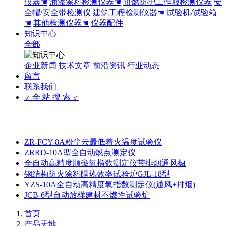
仪器☚
油漆涂料检测仪器☚
阻燃防护工作服检测仪器
安
全帽/安全带检测仪
建筑工程检测仪器☚
试验机/试验箱
☚
其他检测仪器☚
仪器配件
知识中心
全部
企业新闻
技术文章
前沿资讯
行业动态
留言
联系我们
♂ 全 站 搜 索 ♂
ZR-FCY-8A粉尘云最低着火温度试验仪
ZRRD-10A型全自动燃点测定仪
全自动高精度顺磁氧指数测定仪带排烟通风橱
钢结构防火涂料隔热效率试验炉GJL-18型
YZS-10A全自动高精度氧指数测定仪(通风+排烟)
JCB-6型自动放样建材不燃性试验炉
首页
产品天地