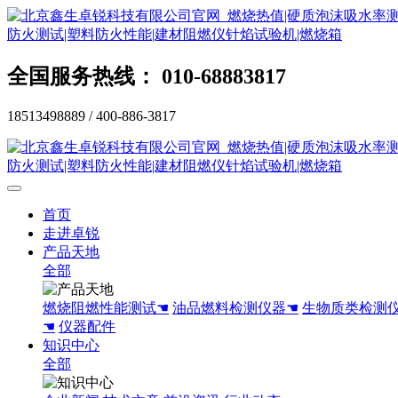
全国服务热线： 010-68883817
18513498889 / 400-886-3817
首页
走进卓锐
产品天地
全部
燃烧阻燃性能测试☚
油品燃料检测仪器☚
生物质类检测
☚
仪器配件
知识中心
全部