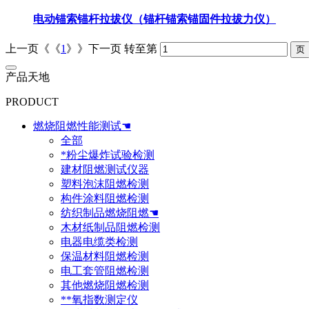
电动锚索锚杆拉拔仪（锚杆锚索锚固件拉拔力仪）
上一页《《
1
》》下一页
转至第
产品天地
PRODUCT
燃烧阻燃性能测试☚
全部
*粉尘爆炸试验检测
建材阻燃测试仪器
塑料泡沫阻燃检测
构件涂料阻燃检测
纺织制品燃烧阻燃☚
木材纸制品阻燃检测
电器电缆类检测
保温材料阻燃检测
电工套管阻燃检测
其他燃烧阻燃检测
**氧指数测定仪