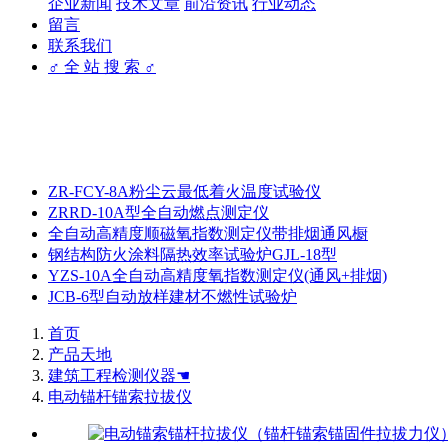
企业新闻
技术文章
前沿资讯
行业动态
留言
联系我们
♂ 全 站 搜 索 ♂
ZR-FCY-8A粉尘云最低着火温度试验仪
ZRRD-10A型全自动燃点测定仪
全自动高精度顺磁氧指数测定仪带排烟通风橱
钢结构防火涂料隔热效率试验炉GJL-18型
YZS-10A全自动高精度氧指数测定仪(通风+排烟)
JCB-6型自动放样建材不燃性试验炉
首页
产品天地
建筑工程检测仪器☚
电动锚杆锚索拉拔仪