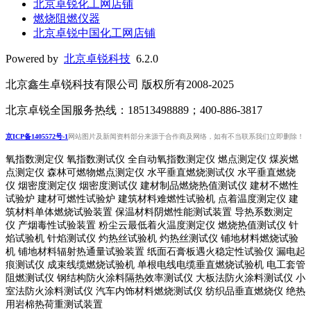
北京卓锐化工网店铺
燃烧阻燃仪器
北京卓锐中国化工网店铺
Powered by
北京卓锐科技
6.2.0
北京鑫生卓锐科技有限公司 版权所有2008-2025
北京卓锐全国服务热线：18513498889；400-886-3817
京ICP备1405572号-1
网站图片及新闻资料部分来源于合作商及网络，如有不当联系我们立即删除！
氧指数测定仪 氧指数测试仪 全自动氧指数测定仪 燃点测定仪 煤炭燃
点测定仪 森林可燃物燃点测定仪 水平垂直燃烧测试仪 水平垂直燃烧
仪 烟密度测定仪 烟密度测试仪 建材制品燃烧热值测试仪 建材不燃性
试验炉 建材可燃性试验炉 建筑材料难燃性试验机 点着温度测定仪 建
筑材料单体燃烧试验装置 保温材料阴燃性能测试装置 导热系数测定
仪 产烟毒性试验装置 粉尘云最低着火温度测定仪 燃烧热值测试仪 针
焰试验机 针焰测试仪 灼热丝试验机 灼热丝测试仪 铺地材料燃烧试验
机 铺地材料辐射热通量试验装置
纸面石膏板遇火稳定性试验仪
漏电起
痕测试仪
成束线缆燃烧试验机
单根电线电缆垂直燃烧试验机
电工套管
阻燃测试仪
钢结构防火涂料隔热效率测试仪 大板法防火涂料测试仪 小
室法防火涂料测试仪 汽车内饰材料燃烧测试仪 纺织品垂直燃烧仪 绝热
用岩棉热荷重测
试装置