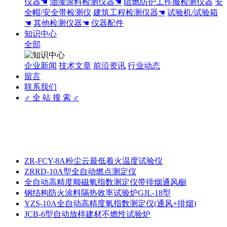
仪器☚
油漆涂料检测仪器☚
阻燃防护工作服检测仪器
安
全帽/安全带检测仪
建筑工程检测仪器☚
试验机/试验箱
☚
其他检测仪器☚
仪器配件
知识中心
全部
企业新闻
技术文章
前沿资讯
行业动态
留言
联系我们
♂ 全 站 搜 索 ♂
ZR-FCY-8A粉尘云最低着火温度试验仪
ZRRD-10A型全自动燃点测定仪
全自动高精度顺磁氧指数测定仪带排烟通风橱
钢结构防火涂料隔热效率试验炉GJL-18型
YZS-10A全自动高精度氧指数测定仪(通风+排烟)
JCB-6型自动放样建材不燃性试验炉