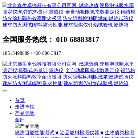
全国服务热线： 010-68883817
18513498889 / 400-886-3817
首页
走进卓锐
产品天地
全部
燃烧阻燃性能测试☚
油品燃料检测仪器☚
生物质类检测