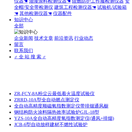
仪器☚
油漆涂料检测仪器☚
阻燃防护工作服检测仪器
安
全帽/安全带检测仪
建筑工程检测仪器☚
试验机/试验箱
☚
其他检测仪器☚
仪器配件
知识中心
全部
企业新闻
技术文章
前沿资讯
行业动态
留言
联系我们
♂ 全 站 搜 索 ♂
ZR-FCY-8A粉尘云最低着火温度试验仪
ZRRD-10A型全自动燃点测定仪
全自动高精度顺磁氧指数测定仪带排烟通风橱
钢结构防火涂料隔热效率试验炉GJL-18型
YZS-10A全自动高精度氧指数测定仪(通风+排烟)
JCB-6型自动放样建材不燃性试验炉