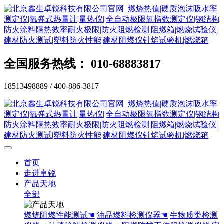
全国服务热线： 010-68883817
18513498889 / 400-886-3817
首页
走进卓锐
产品天地
全部
燃烧阻燃性能测试☚
油品燃料检测仪器☚
生物质类检测