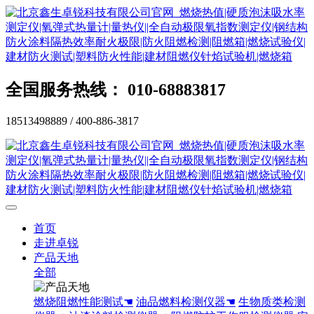
全国服务热线： 010-68883817
18513498889 / 400-886-3817
首页
走进卓锐
产品天地
全部
燃烧阻燃性能测试☚
油品燃料检测仪器☚
生物质类检测