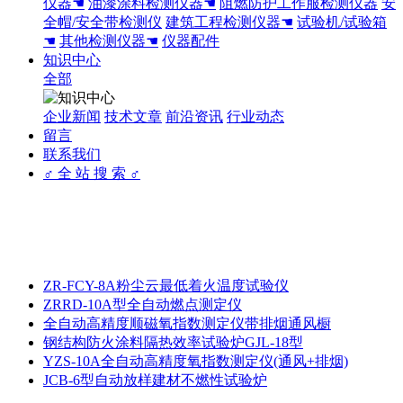
仪器☚
油漆涂料检测仪器☚
阻燃防护工作服检测仪器
安
全帽/安全带检测仪
建筑工程检测仪器☚
试验机/试验箱
☚
其他检测仪器☚
仪器配件
知识中心
全部
企业新闻
技术文章
前沿资讯
行业动态
留言
联系我们
♂ 全 站 搜 索 ♂
ZR-FCY-8A粉尘云最低着火温度试验仪
ZRRD-10A型全自动燃点测定仪
全自动高精度顺磁氧指数测定仪带排烟通风橱
钢结构防火涂料隔热效率试验炉GJL-18型
YZS-10A全自动高精度氧指数测定仪(通风+排烟)
JCB-6型自动放样建材不燃性试验炉