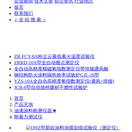
企业新闻
技术文章
前沿资讯
行业动态
留言
联系我们
♂ 全 站 搜 索 ♂
ZR-FCY-8A粉尘云最低着火温度试验仪
ZRRD-10A型全自动燃点测定仪
全自动高精度顺磁氧指数测定仪带排烟通风橱
钢结构防火涂料隔热效率试验炉GJL-18型
YZS-10A全自动高精度氧指数测定仪(通风+排烟)
JCB-6型自动放样建材不燃性试验炉
首页
产品天地
油漆涂料检测仪器☚
附着力测试仪