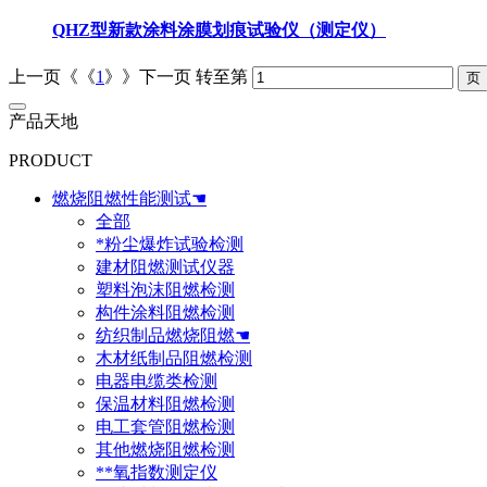
QHZ型新款涂料涂膜划痕试验仪（测定仪）
上一页《《
1
》》下一页
转至第
产品天地
PRODUCT
燃烧阻燃性能测试☚
全部
*粉尘爆炸试验检测
建材阻燃测试仪器
塑料泡沫阻燃检测
构件涂料阻燃检测
纺织制品燃烧阻燃☚
木材纸制品阻燃检测
电器电缆类检测
保温材料阻燃检测
电工套管阻燃检测
其他燃烧阻燃检测
**氧指数测定仪