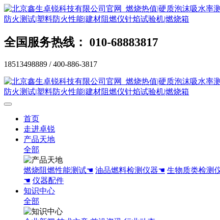
全国服务热线： 010-68883817
18513498889 / 400-886-3817
首页
走进卓锐
产品天地
全部
燃烧阻燃性能测试☚
油品燃料检测仪器☚
生物质类检测
☚
仪器配件
知识中心
全部