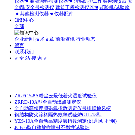
仪器☚
油漆涂料检测仪器☚
阻燃防护工作服检测仪器
安
全帽/安全带检测仪
建筑工程检测仪器☚
试验机/试验箱
☚
其他检测仪器☚
仪器配件
知识中心
全部
企业新闻
技术文章
前沿资讯
行业动态
留言
联系我们
♂ 全 站 搜 索 ♂
ZR-FCY-8A粉尘云最低着火温度试验仪
ZRRD-10A型全自动燃点测定仪
全自动高精度顺磁氧指数测定仪带排烟通风橱
钢结构防火涂料隔热效率试验炉GJL-18型
YZS-10A全自动高精度氧指数测定仪(通风+排烟)
JCB-6型自动放样建材不燃性试验炉