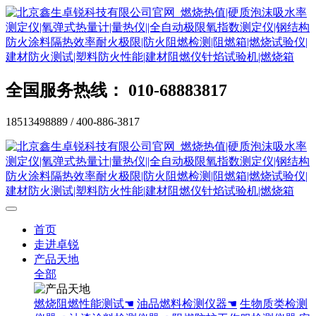
全国服务热线： 010-68883817
18513498889 / 400-886-3817
首页
走进卓锐
产品天地
全部
燃烧阻燃性能测试☚
油品燃料检测仪器☚
生物质类检测