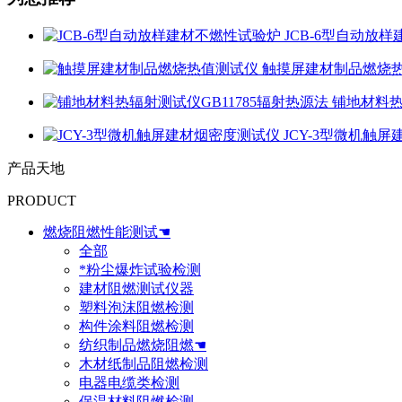
JCB-6型自动放
触摸屏建材制品燃烧
铺地材料热
JCY-3型微机触
产品天地
PRODUCT
燃烧阻燃性能测试☚
全部
*粉尘爆炸试验检测
建材阻燃测试仪器
塑料泡沫阻燃检测
构件涂料阻燃检测
纺织制品燃烧阻燃☚
木材纸制品阻燃检测
电器电缆类检测
保温材料阻燃检测