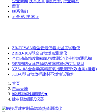
企业新闻
技术文章
前沿资讯
行业动态
留言
联系我们
♂ 全 站 搜 索 ♂
ZR-FCY-8A粉尘云最低着火温度试验仪
ZRRD-10A型全自动燃点测定仪
全自动高精度顺磁氧指数测定仪带排烟通风橱
钢结构防火涂料隔热效率试验炉GJL-18型
YZS-10A全自动高精度氧指数测定仪(通风+排烟)
JCB-6型自动放样建材不燃性试验炉
首页
产品天地
燃烧阻燃性能测试☚
建材阻燃测试仪器