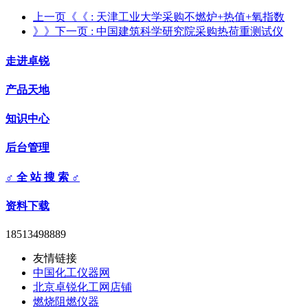
上一页《《
: 天津工业大学采购不燃炉+热值+氧指数
》》下一页
: 中国建筑科学研究院采购热荷重测试仪
走进卓锐
产品天地
知识中心
后台管理
♂ 全 站 搜 索 ♂
资料下载
18513498889
友情链接
中国化工仪器网
北京卓锐化工网店铺
燃烧阻燃仪器