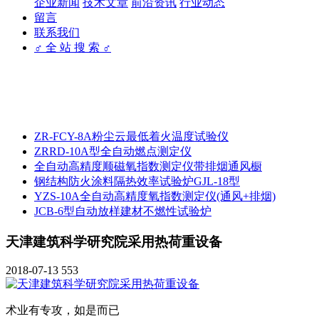
企业新闻
技术文章
前沿资讯
行业动态
留言
联系我们
♂ 全 站 搜 索 ♂
ZR-FCY-8A粉尘云最低着火温度试验仪
ZRRD-10A型全自动燃点测定仪
全自动高精度顺磁氧指数测定仪带排烟通风橱
钢结构防火涂料隔热效率试验炉GJL-18型
YZS-10A全自动高精度氧指数测定仪(通风+排烟)
JCB-6型自动放样建材不燃性试验炉
天津建筑科学研究院采用热荷重设备
2018-07-13
553
术业有专攻，如是而已