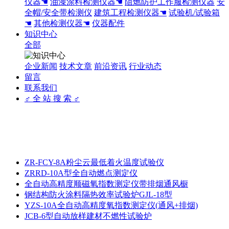
仪器☚
油漆涂料检测仪器☚
阻燃防护工作服检测仪器
安
全帽/安全带检测仪
建筑工程检测仪器☚
试验机/试验箱
☚
其他检测仪器☚
仪器配件
知识中心
全部
企业新闻
技术文章
前沿资讯
行业动态
留言
联系我们
♂ 全 站 搜 索 ♂
ZR-FCY-8A粉尘云最低着火温度试验仪
ZRRD-10A型全自动燃点测定仪
全自动高精度顺磁氧指数测定仪带排烟通风橱
钢结构防火涂料隔热效率试验炉GJL-18型
YZS-10A全自动高精度氧指数测定仪(通风+排烟)
JCB-6型自动放样建材不燃性试验炉