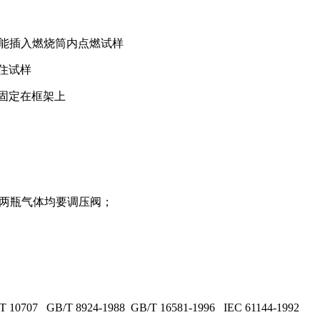
嘴，能插入燃烧筒内点燃试样
住试样
时固定在框架上
氮；两瓶气体均要调压阀；
 10707 GB/T 8924-1988 GB/T 16581-1996 IEC 61144-1992