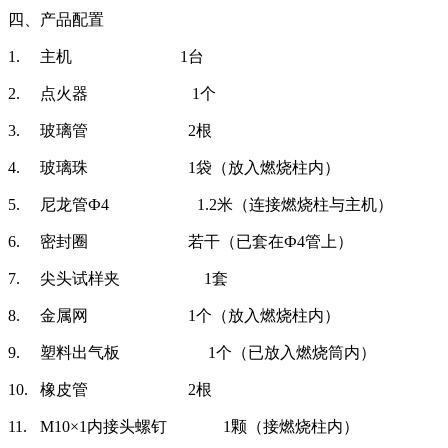
四、产品配置
1.
主机 1台
2.
点火器 1个
3.
玻璃管 2根
4.
玻璃珠 1袋（放入燃烧柱内）
5.
尼龙管Ф4 1.2米（连接燃烧柱与主机）
6.
密封圈 若干（已套在Ф4管上）
7.
尖头试样夹 1套
8.
金属网 1个（放入燃烧柱内）
9.
塑料出气板 1个（已放入燃烧筒内）
10.
橡皮管 2根
11.
M10×1内接头螺钉 1颗（接燃烧柱内）