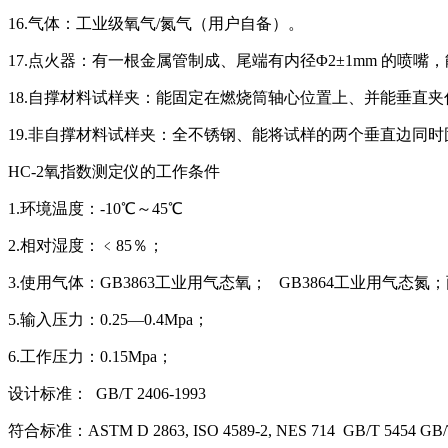
16.气体：工业级氧气/氮气（用户自备）。
17.点火器：有一根金属管制成、尾端有内径Φ2±1mm 的喷
18.自撑材料试样夹：能固定在燃烧筒轴心位置上、并能垂直夹
19.非自撑材料试样夹：全不锈钢、能将试样的两个垂直边同
HC-2氧指数测定仪的工作条件
1.环境温度：-10℃～45℃
2.相对湿度：﹤85％；
3.使用气体：GB3863工业用气态氧； GB3864工业用气态
5.输入压力：0.25—0.4Mpa；
6.工作压力：0.15Mpa；
设计标准： GB/T 2406-1993
符合标准：ASTM D 2863, ISO 4589-2, NES 714 GB/T 5454 GB/T