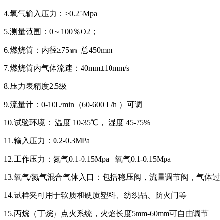
4.氧气输入压力：>0.25Mpa
5.测量范围：0～100％O2；
6.燃烧筒：内径≥75㎜ 总450mm
7.燃烧筒内气体流速：40mm±10mm/s
8.压力表精度2.5级
9.流量计：0-10L/min（60-600 L/h ）可调
10.试验环境： 温度 10-35℃， 湿度 45-75%
11.输入压力：0.2-0.3MPa
12.工作压力：氮气0.1-0.15Mpa 氧气0.1-0.15Mpa
13.氧气/氮气混合气体入口：包括稳压阀，流量调节阀，气体
14.试样夹可用于软质和硬质塑料、纺织品、防火门等
15.丙烷（丁烷）点火系统，火焰长度5mm-60mm可自由调节