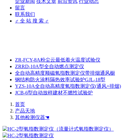
企业新闻
技术文章
前沿资讯
行业动态
留言
联系我们
♂ 全 站 搜 索 ♂
ZR-FCY-8A粉尘云最低着火温度试验仪
ZRRD-10A型全自动燃点测定仪
全自动高精度顺磁氧指数测定仪带排烟通风橱
钢结构防火涂料隔热效率试验炉GJL-18型
YZS-10A全自动高精度氧指数测定仪(通风+排烟)
JCB-6型自动放样建材不燃性试验炉
首页
产品天地
其他检测仪器☚