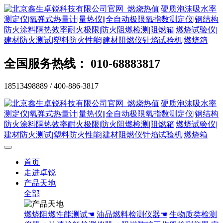
全国服务热线： 010-68883817
18513498889 / 400-886-3817
首页
走进卓锐
产品天地
全部
燃烧阻燃性能测试☚
油品燃料检测仪器☚
生物质类检测