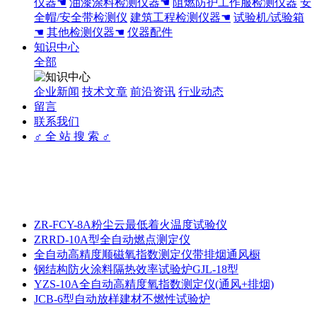
仪器☚
油漆涂料检测仪器☚
阻燃防护工作服检测仪器
安
全帽/安全带检测仪
建筑工程检测仪器☚
试验机/试验箱
☚
其他检测仪器☚
仪器配件
知识中心
全部
企业新闻
技术文章
前沿资讯
行业动态
留言
联系我们
♂ 全 站 搜 索 ♂
ZR-FCY-8A粉尘云最低着火温度试验仪
ZRRD-10A型全自动燃点测定仪
全自动高精度顺磁氧指数测定仪带排烟通风橱
钢结构防火涂料隔热效率试验炉GJL-18型
YZS-10A全自动高精度氧指数测定仪(通风+排烟)
JCB-6型自动放样建材不燃性试验炉