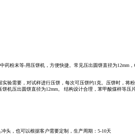
药粉末等-用压饼机，方便快捷。常见压出圆饼直径为12mm，
据实验需要，对试样进行压饼，每次可压饼约1克。压饼时，将
饼机压出圆饼直径为12mm。 结构设计合理，苯甲酸煤样等压片
 等模具冲头，也可以根据客户需要定制，生产周期：5-10天