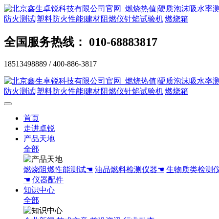
全国服务热线： 010-68883817
18513498889 / 400-886-3817
首页
走进卓锐
产品天地
全部
燃烧阻燃性能测试☚
油品燃料检测仪器☚
生物质类检测
☚
仪器配件
知识中心
全部