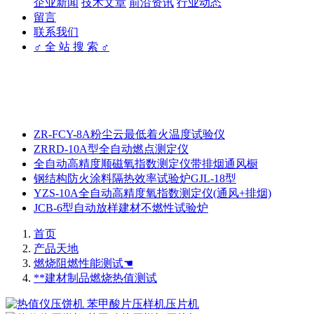
企业新闻
技术文章
前沿资讯
行业动态
留言
联系我们
♂ 全 站 搜 索 ♂
ZR-FCY-8A粉尘云最低着火温度试验仪
ZRRD-10A型全自动燃点测定仪
全自动高精度顺磁氧指数测定仪带排烟通风橱
钢结构防火涂料隔热效率试验炉GJL-18型
YZS-10A全自动高精度氧指数测定仪(通风+排烟)
JCB-6型自动放样建材不燃性试验炉
首页
产品天地
燃烧阻燃性能测试☚
**建材制品燃烧热值测试