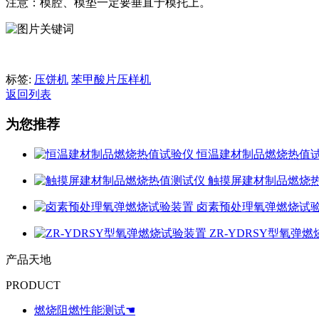
注意：模腔、模垫一定要垂直于模托上。
标签:
压饼机
苯甲酸片压样机
返回列表
为您推荐
恒温建材制品燃烧热值
触摸屏建材制品燃烧
卤素预处理氧弹燃烧试
ZR-YDRSY型氧弹
产品天地
PRODUCT
燃烧阻燃性能测试☚