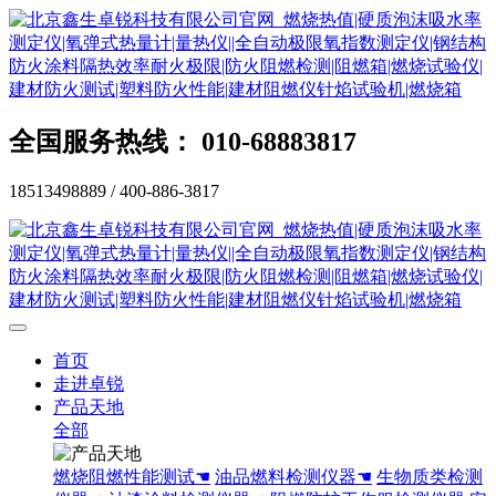
全国服务热线： 010-68883817
18513498889 / 400-886-3817
首页
走进卓锐
产品天地
全部
燃烧阻燃性能测试☚
油品燃料检测仪器☚
生物质类检测