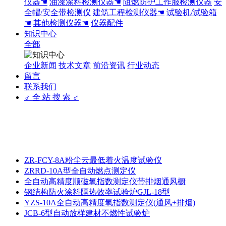
仪器☚
油漆涂料检测仪器☚
阻燃防护工作服检测仪器
安
全帽/安全带检测仪
建筑工程检测仪器☚
试验机/试验箱
☚
其他检测仪器☚
仪器配件
知识中心
全部
企业新闻
技术文章
前沿资讯
行业动态
留言
联系我们
♂ 全 站 搜 索 ♂
ZR-FCY-8A粉尘云最低着火温度试验仪
ZRRD-10A型全自动燃点测定仪
全自动高精度顺磁氧指数测定仪带排烟通风橱
钢结构防火涂料隔热效率试验炉GJL-18型
YZS-10A全自动高精度氧指数测定仪(通风+排烟)
JCB-6型自动放样建材不燃性试验炉