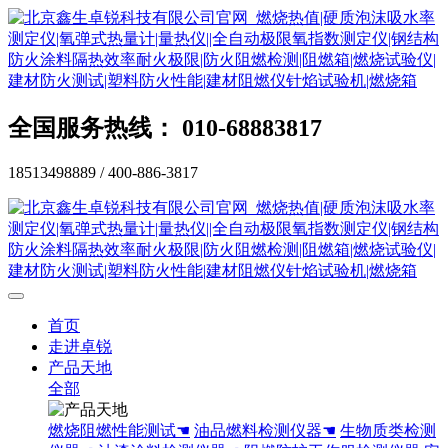
全国服务热线： 010-68883817
18513498889 / 400-886-3817
首页
走进卓锐
产品天地
全部
燃烧阻燃性能测试☚
油品燃料检测仪器☚
生物质类检测