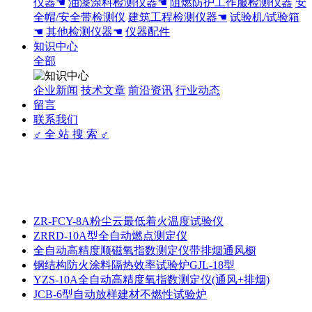
仪器☚
油漆涂料检测仪器☚
阻燃防护工作服检测仪器
安
全帽/安全带检测仪
建筑工程检测仪器☚
试验机/试验箱
☚
其他检测仪器☚
仪器配件
知识中心
全部
企业新闻
技术文章
前沿资讯
行业动态
留言
联系我们
♂ 全 站 搜 索 ♂
ZR-FCY-8A粉尘云最低着火温度试验仪
ZRRD-10A型全自动燃点测定仪
全自动高精度顺磁氧指数测定仪带排烟通风橱
钢结构防火涂料隔热效率试验炉GJL-18型
YZS-10A全自动高精度氧指数测定仪(通风+排烟)
JCB-6型自动放样建材不燃性试验炉