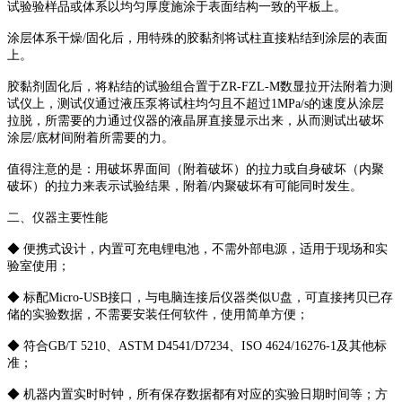
试验验样品或体系以均匀厚度施涂于表面结构一致的平板上。
涂层体系干燥/固化后，用特殊的胶黏剂将试柱直接粘结到涂层的表面
上。
胶黏剂固化后，将粘结的试验组合置于ZR-FZL-M数显拉开法附着力测
试仪上，测试仪通过液压泵将试柱均匀且不超过1MPa/s的速度从涂层
拉脱，所需要的力通过仪器的液晶屏直接显示出来，从而测试出破坏
涂层/底材间附着所需要的力。
值得注意的是：用破坏界面间（附着破坏）的拉力或自身破坏（内聚
破坏）的拉力来表示试验结果，附着/内聚破坏有可能同时发生。
二、仪器主要性能
◆ 便携式设计，内置可充电锂电池，不需外部电源，适用于现场和实
验室使用；
◆ 标配Micro-USB接口，与电脑连接后仪器类似U盘，可直接拷贝已存
储的实验数据，不需要安装任何软件，使用简单方便；
◆ 符合GB/T 5210、ASTM D4541/D7234、ISO 4624/16276-1及其他标
准；
◆ 机器内置实时时钟，所有保存数据都有对应的实验日期时间等；方