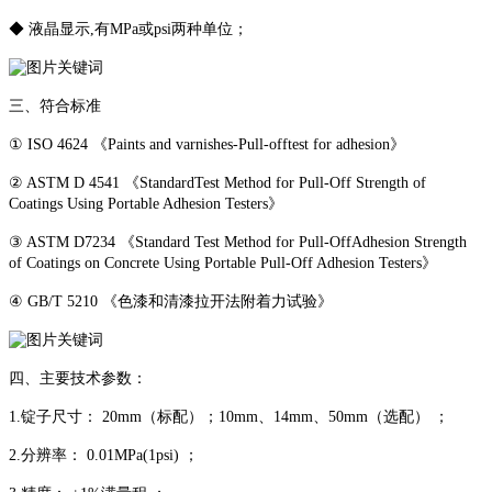
◆ 液晶显示,有MPa或psi两种单位；
三、符合标准
① ISO 4624 《Paints and varnishes-Pull-offtest for adhesion》
② ASTM D 4541 《StandardTest Method for Pull-Off Strength of
Coatings Using Portable Adhesion Testers》
③ ASTM D7234 《Standard Test Method for Pull-OffAdhesion Strength
of Coatings on Concrete Using Portable Pull-Off Adhesion Testers》
④ GB/T 5210 《色漆和清漆拉开法附着力试验》
四、主要技术参数：
1.锭子尺寸： 20mm（标配）；10mm、14mm、50mm（选配） ；
2.分辨率： 0.01MPa(1psi) ；