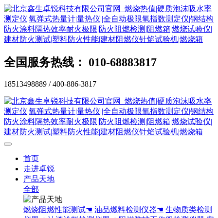
全国服务热线： 010-68883817
18513498889 / 400-886-3817
首页
走进卓锐
产品天地
全部
燃烧阻燃性能测试☚
油品燃料检测仪器☚
生物质类检测