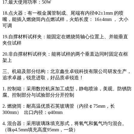
17.最大使用功率：50W
18.点火器：有一根金属管制成、尾端有内径Φ2±1mm 的喷
嘴，能插入燃烧筒内点燃试样，火焰长度： 16±4mm ， 大小
可调
19.自撑材料试样夹：能固定在燃烧筒轴心位置上、并能垂直
夹住试样
20.非自撑材料试样夹：能将试样的两个垂直边同时固定在框
架上
三、机箱及部分结构：北京鑫生卓锐科技有限公司研发生产，
追求卓越，锐意进取，好品质卓锐造！
1. 控制箱：采用数控机床加工成型，静电喷涂，美观、防锈防
腐。控制部分与试验部分分开控制
2. 燃烧筒：耐高温优质石英玻璃管（内径￠75mm，长
300mm） 出口内径：φ40mm
4. 混合器：采用玻璃珠填充形式，将氧气和氮气均匀混合。
（珠φ4.5mm填充高度95mm，一袋）