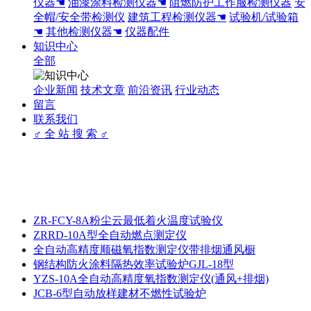
仪器☚
油漆涂料检测仪器☚
阻燃防护工作服检测仪器
安
全帽/安全带检测仪
建筑工程检测仪器☚
试验机/试验箱
☚
其他检测仪器☚
仪器配件
知识中心
全部
企业新闻
技术文章
前沿资讯
行业动态
留言
联系我们
♂ 全 站 搜 索 ♂
ZR-FCY-8A粉尘云最低着火温度试验仪
ZRRD-10A型全自动燃点测定仪
全自动高精度顺磁氧指数测定仪带排烟通风橱
钢结构防火涂料隔热效率试验炉GJL-18型
YZS-10A全自动高精度氧指数测定仪(通风+排烟)
JCB-6型自动放样建材不燃性试验炉