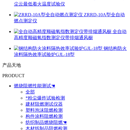
尘云最低着火温度试验仪
ZRRD-10A型全自动
燃点测定仪
全自动
高精度顺磁氧指数测定仪带排烟通风橱
钢结构防火
涂料隔热效率试验炉GJL-18型
产品天地
PRODUCT
燃烧阻燃性能测试☚
全部
*粉尘爆炸试验检测
建材阻燃测试仪器
塑料泡沫阻燃检测
构件涂料阻燃检测
纺织制品燃烧阻燃☚
木材纸制品阻燃检测