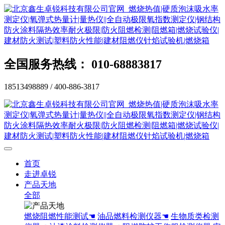
全国服务热线： 010-68883817
18513498889 / 400-886-3817
首页
走进卓锐
产品天地
全部
燃烧阻燃性能测试☚
油品燃料检测仪器☚
生物质类检测