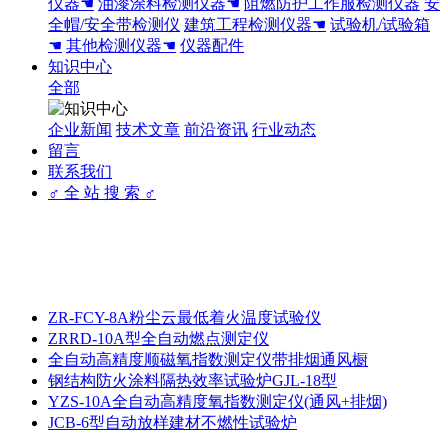
仪器☚
油漆涂料检测仪器☚
阻燃防护工作服检测仪器
安
全帽/安全带检测仪
建筑工程检测仪器☚
试验机/试验箱
☚
其他检测仪器☚
仪器配件
知识中心
全部
企业新闻
技术文章
前沿资讯
行业动态
留言
联系我们
♂ 全 站 搜 索 ♂
ZR-FCY-8A粉尘云最低着火温度试验仪
ZRRD-10A型全自动燃点测定仪
全自动高精度顺磁氧指数测定仪带排烟通风橱
钢结构防火涂料隔热效率试验炉GJL-18型
YZS-10A全自动高精度氧指数测定仪(通风+排烟)
JCB-6型自动放样建材不燃性试验炉