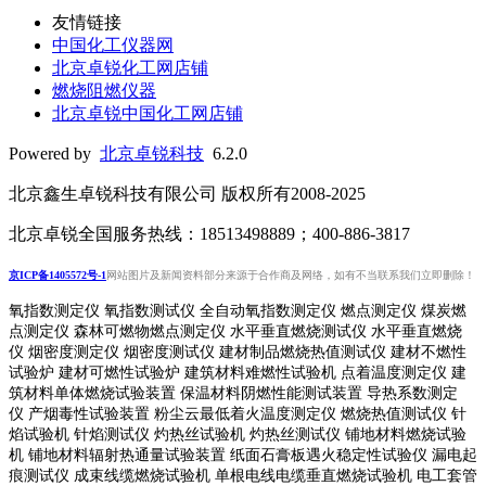
友情链接
中国化工仪器网
北京卓锐化工网店铺
燃烧阻燃仪器
北京卓锐中国化工网店铺
Powered by
北京卓锐科技
6.2.0
北京鑫生卓锐科技有限公司 版权所有2008-2025
北京卓锐全国服务热线：18513498889；400-886-3817
京ICP备1405572号-1
网站图片及新闻资料部分来源于合作商及网络，如有不当联系我们立即删除！
氧指数测定仪 氧指数测试仪 全自动氧指数测定仪 燃点测定仪 煤炭燃
点测定仪 森林可燃物燃点测定仪 水平垂直燃烧测试仪 水平垂直燃烧
仪 烟密度测定仪 烟密度测试仪 建材制品燃烧热值测试仪 建材不燃性
试验炉 建材可燃性试验炉 建筑材料难燃性试验机 点着温度测定仪 建
筑材料单体燃烧试验装置 保温材料阴燃性能测试装置 导热系数测定
仪 产烟毒性试验装置 粉尘云最低着火温度测定仪 燃烧热值测试仪 针
焰试验机 针焰测试仪 灼热丝试验机 灼热丝测试仪 铺地材料燃烧试验
机 铺地材料辐射热通量试验装置
纸面石膏板遇火稳定性试验仪
漏电起
痕测试仪
成束线缆燃烧试验机
单根电线电缆垂直燃烧试验机
电工套管