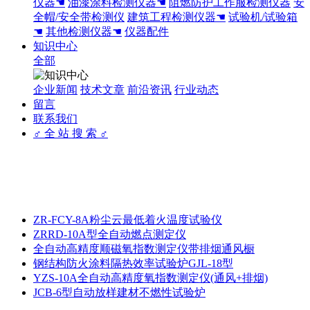
仪器☚
油漆涂料检测仪器☚
阻燃防护工作服检测仪器
安
全帽/安全带检测仪
建筑工程检测仪器☚
试验机/试验箱
☚
其他检测仪器☚
仪器配件
知识中心
全部
企业新闻
技术文章
前沿资讯
行业动态
留言
联系我们
♂ 全 站 搜 索 ♂
ZR-FCY-8A粉尘云最低着火温度试验仪
ZRRD-10A型全自动燃点测定仪
全自动高精度顺磁氧指数测定仪带排烟通风橱
钢结构防火涂料隔热效率试验炉GJL-18型
YZS-10A全自动高精度氧指数测定仪(通风+排烟)
JCB-6型自动放样建材不燃性试验炉