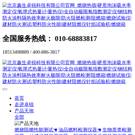
全国服务热线： 010-68883817
18513498889 / 400-886-3817
首页
走进卓锐
产品天地
全部
燃烧阻燃性能测试☚
油品燃料检测仪器☚
生物质类检测