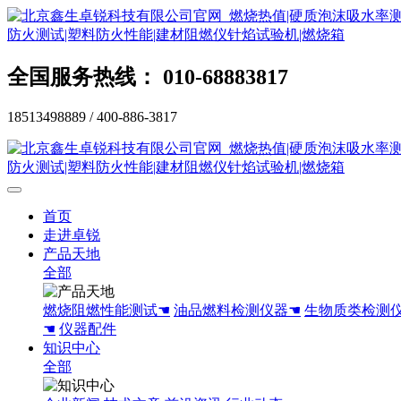
全国服务热线： 010-68883817
18513498889 / 400-886-3817
首页
走进卓锐
产品天地
全部
燃烧阻燃性能测试☚
油品燃料检测仪器☚
生物质类检测
☚
仪器配件
知识中心
全部