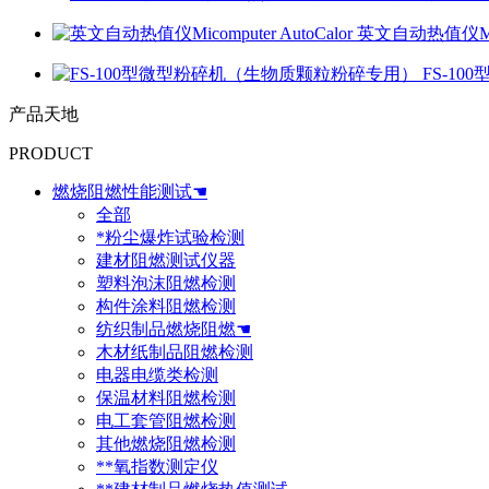
英文自动热值仪Micom
FS-1
产品天地
PRODUCT
燃烧阻燃性能测试☚
全部
*粉尘爆炸试验检测
建材阻燃测试仪器
塑料泡沫阻燃检测
构件涂料阻燃检测
纺织制品燃烧阻燃☚
木材纸制品阻燃检测
电器电缆类检测
保温材料阻燃检测
电工套管阻燃检测
其他燃烧阻燃检测
**氧指数测定仪