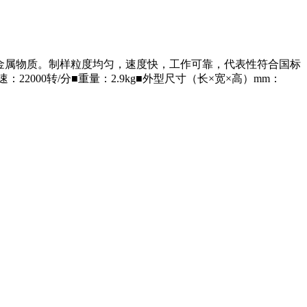
性金属物质。制样粒度均匀，速度快，工作可靠，代表性符合国标
速：22000转/分■重量：2.9kg■外型尺寸（长×宽×高）mm：