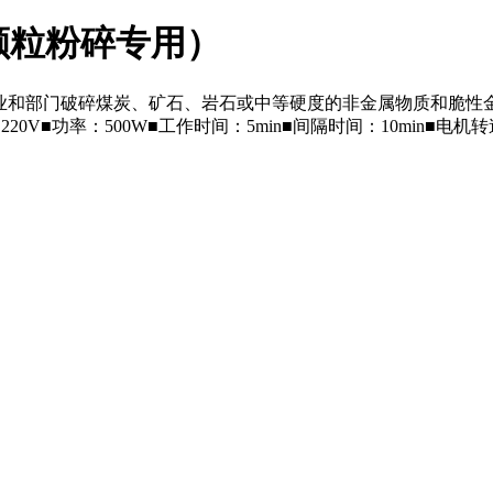
质颗粒粉碎专用）
等行业和部门破碎煤炭、矿石、岩石或中等硬度的非金属物质和脆
20V■功率：500W■工作时间：5min■间隔时间：10min■电机转