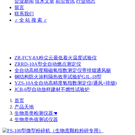
企业新闻
技术文章
前沿资讯
行业动态
留言
联系我们
♂ 全 站 搜 索 ♂
ZR-FCY-8A粉尘云最低着火温度试验仪
ZRRD-10A型全自动燃点测定仪
全自动高精度顺磁氧指数测定仪带排烟通风橱
钢结构防火涂料隔热效率试验炉GJL-18型
YZS-10A全自动高精度氧指数测定仪(通风+排烟)
JCB-6型自动放样建材不燃性试验炉
首页
产品天地
生物质类检测仪器☚
生物质热值测试仪器