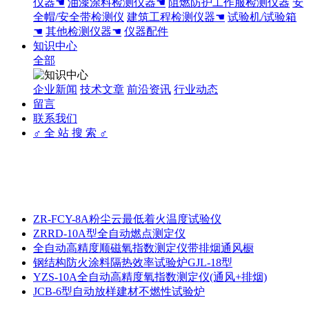
仪器☚
油漆涂料检测仪器☚
阻燃防护工作服检测仪器
安
全帽/安全带检测仪
建筑工程检测仪器☚
试验机/试验箱
☚
其他检测仪器☚
仪器配件
知识中心
全部
企业新闻
技术文章
前沿资讯
行业动态
留言
联系我们
♂ 全 站 搜 索 ♂
ZR-FCY-8A粉尘云最低着火温度试验仪
ZRRD-10A型全自动燃点测定仪
全自动高精度顺磁氧指数测定仪带排烟通风橱
钢结构防火涂料隔热效率试验炉GJL-18型
YZS-10A全自动高精度氧指数测定仪(通风+排烟)
JCB-6型自动放样建材不燃性试验炉