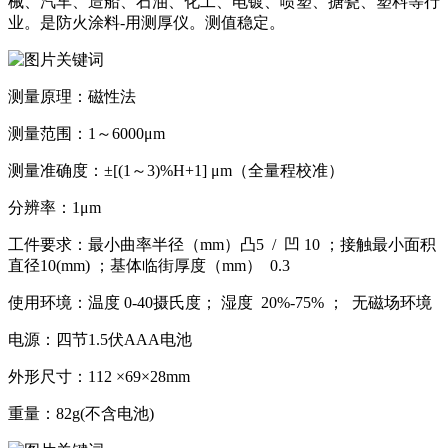
械、汽车、造船、石油、化工、电镀、喷塑、搪瓷、塑料等行
业。是防火涂料-用测厚仪。测值稳定。
测量原理：磁性法
测量范围：1～6000μm
测量准确度：±[(1～3)%H+1] μm（全量程校准）
分辨率：1μm
工件要求：最小曲率半径（mm）凸5 / 凹 10 ；接触最小面积
直径10(mm) ；基体临街厚度（mm） 0.3
使用环境：温度 0-40摄氏度； 湿度 20%-75% ； 无磁场环境
电源：四节1.5伏AAA电池
外形尺寸：112 ×69×28mm
重量：82g(不含电池)