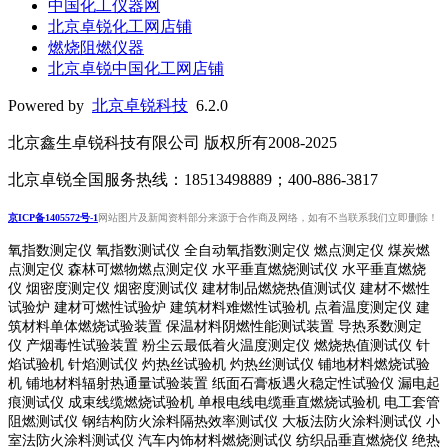
中国化工仪器网
北京卓锐化工网店铺
燃烧阻燃仪器
北京卓锐中国化工网店铺
Powered by
北京卓锐科技
6.2.0
北京鑫生卓锐科技有限公司 版权所有2008-2025
北京卓锐全国服务热线：18513498889；400-886-3817
京ICP备1405572号-1
网站图片及新闻资料部分来源于合作商及网络，如有不当联系我们立即删除！
氧指数测定仪 氧指数测试仪 全自动氧指数测定仪 燃点测定仪 煤炭燃
点测定仪 森林可燃物燃点测定仪 水平垂直燃烧测试仪 水平垂直燃烧
仪 烟密度测定仪 烟密度测试仪 建材制品燃烧热值测试仪 建材不燃性
试验炉 建材可燃性试验炉 建筑材料难燃性试验机 点着温度测定仪 建
筑材料单体燃烧试验装置 保温材料阴燃性能测试装置 导热系数测定
仪 产烟毒性试验装置 粉尘云最低着火温度测定仪 燃烧热值测试仪 针
焰试验机 针焰测试仪 灼热丝试验机 灼热丝测试仪 铺地材料燃烧试验
机 铺地材料辐射热通量试验装置
纸面石膏板遇火稳定性试验仪
漏电起
痕测试仪
成束线缆燃烧试验机
单根电线电缆垂直燃烧试验机
电工套管
阻燃测试仪
钢结构防火涂料隔热效率测试仪 大板法防火涂料测试仪 小
室法防火涂料测试仪 汽车内饰材料燃烧测试仪 纺织品垂直燃烧仪 绝热