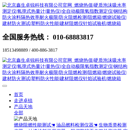
全国服务热线： 010-68883817
18513498889 / 400-886-3817
首页
走进卓锐
产品天地
全部
燃烧阻燃性能测试☚
油品燃料检测仪器☚
生物质类检测