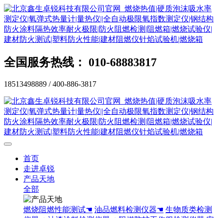
全国服务热线： 010-68883817
18513498889 / 400-886-3817
首页
走进卓锐
产品天地
全部
燃烧阻燃性能测试☚
油品燃料检测仪器☚
生物质类检测