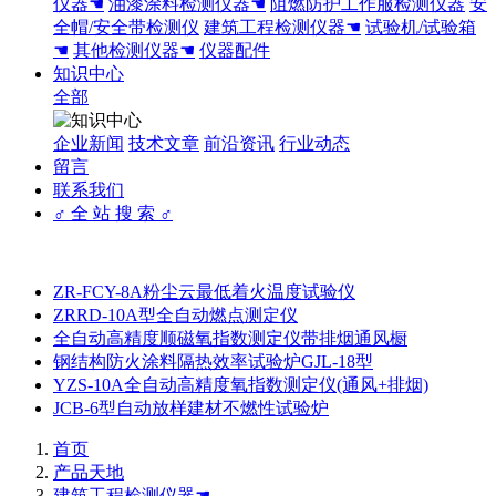
仪器☚
油漆涂料检测仪器☚
阻燃防护工作服检测仪器
安
全帽/安全带检测仪
建筑工程检测仪器☚
试验机/试验箱
☚
其他检测仪器☚
仪器配件
知识中心
全部
企业新闻
技术文章
前沿资讯
行业动态
留言
联系我们
♂ 全 站 搜 索 ♂
ZR-FCY-8A粉尘云最低着火温度试验仪
ZRRD-10A型全自动燃点测定仪
全自动高精度顺磁氧指数测定仪带排烟通风橱
钢结构防火涂料隔热效率试验炉GJL-18型
YZS-10A全自动高精度氧指数测定仪(通风+排烟)
JCB-6型自动放样建材不燃性试验炉
首页
产品天地
建筑工程检测仪器☚