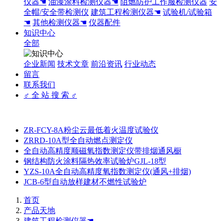
仪器☚
油漆涂料检测仪器☚
阻燃防护工作服检测仪器
安
全帽/安全带检测仪
建筑工程检测仪器☚
试验机/试验箱
☚
其他检测仪器☚
仪器配件
知识中心
全部
企业新闻
技术文章
前沿资讯
行业动态
留言
联系我们
♂ 全 站 搜 索 ♂
ZR-FCY-8A粉尘云最低着火温度试验仪
ZRRD-10A型全自动燃点测定仪
全自动高精度顺磁氧指数测定仪带排烟通风橱
钢结构防火涂料隔热效率试验炉GJL-18型
YZS-10A全自动高精度氧指数测定仪(通风+排烟)
JCB-6型自动放样建材不燃性试验炉
首页
产品天地
建筑工程检测仪器☚