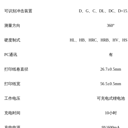
可识别冲击装置
D
、
G
、
C
、
DL
、
DC
、
D+15
测量方向
360
°
硬度制式
HL、HB、HRC、HRB、HV、HS
PC
通讯
有
打印纸卷直径
26.7
±
0.5mm
打印纸宽
56.5
±
0.5mm
工作电压
可充电式
锂电池
充电时间
10小时
充电电源
9V/600mA