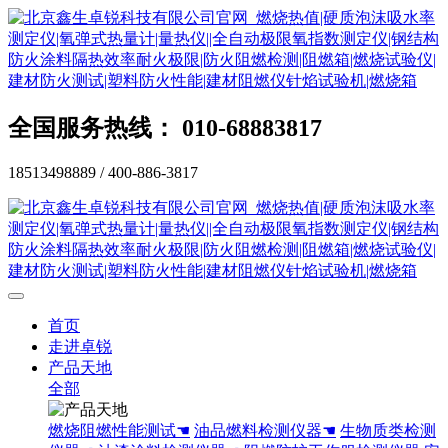
全国服务热线： 010-68883817
18513498889 / 400-886-3817
首页
走进卓锐
产品天地
全部
燃烧阻燃性能测试☚
油品燃料检测仪器☚
生物质类检测