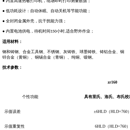
● 内置高速热敏打印机，现场即时打印测量数据；
● 低功耗设计：自动休眠、自动关机等节能功能；
● 全封闭金属外壳，抗干扰能力强；
● 内置电池供电，待机时间
小时
适合野外作业；
150
,
适用材料：
钢和铸钢、合金工具钢、不锈钢、灰铸铁、球墨铸铁、铸铝合金、铜
锌合金（黄铜）、铜锡合金（青铜）、纯铜、锻钢。
技术参数：
zr
1
6
0
个性功能
具有里氏、洛氏、布氏校
示值误差
±
6HLD
（
HLD=760
示值重复性
6HLD
（
HLD=760