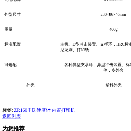
外型尺寸
230
×
86
×
46mm
重量
400g
标准配置
主机、
D
型冲击装置、支撑环，
HRC
标
尼龙刷、打印纸
可选配
各种异型支承环、异型冲击装置、标
件，皮外套
外壳
塑料外壳
标签:
ZR160里氏硬度计
内置打印机
返回列表
为您推荐