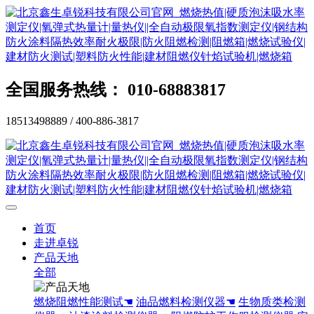
全国服务热线： 010-68883817
18513498889 / 400-886-3817
首页
走进卓锐
产品天地
全部
燃烧阻燃性能测试☚
油品燃料检测仪器☚
生物质类检测