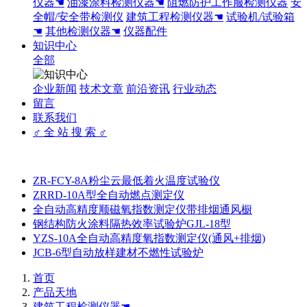
仪器☚
油漆涂料检测仪器☚
阻燃防护工作服检测仪器
安
全帽/安全带检测仪
建筑工程检测仪器☚
试验机/试验箱
☚
其他检测仪器☚
仪器配件
知识中心
全部
企业新闻
技术文章
前沿资讯
行业动态
留言
联系我们
♂ 全 站 搜 索 ♂
ZR-FCY-8A粉尘云最低着火温度试验仪
ZRRD-10A型全自动燃点测定仪
全自动高精度顺磁氧指数测定仪带排烟通风橱
钢结构防火涂料隔热效率试验炉GJL-18型
YZS-10A全自动高精度氧指数测定仪(通风+排烟)
JCB-6型自动放样建材不燃性试验炉
首页
产品天地
建筑工程检测仪器☚