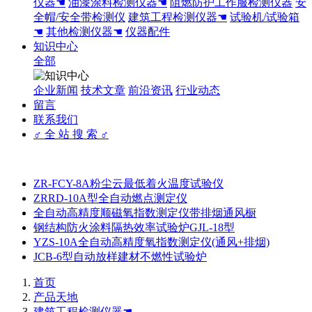
仪器☚
油漆涂料检测仪器☚
阻燃防护工作服检测仪器
安
全帽/安全带检测仪
建筑工程检测仪器☚
试验机/试验箱
☚
其他检测仪器☚
仪器配件
知识中心
全部
企业新闻
技术文章
前沿资讯
行业动态
留言
联系我们
♂ 全 站 搜 索 ♂
ZR-FCY-8A粉尘云最低着火温度试验仪
ZRRD-10A型全自动燃点测定仪
全自动高精度顺磁氧指数测定仪带排烟通风橱
钢结构防火涂料隔热效率试验炉GJL-18型
YZS-10A全自动高精度氧指数测定仪(通风+排烟)
JCB-6型自动放样建材不燃性试验炉
首页
产品天地
建筑工程检测仪器☚