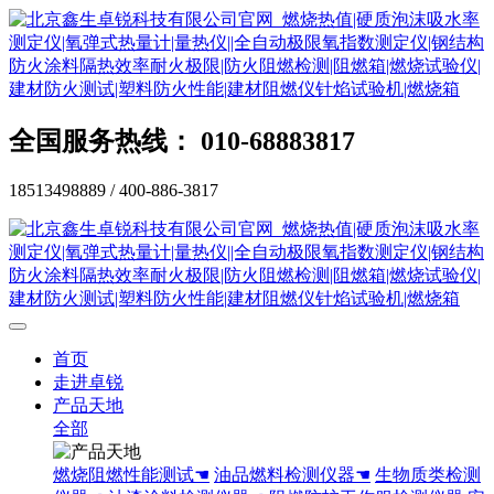
全国服务热线： 010-68883817
18513498889 / 400-886-3817
首页
走进卓锐
产品天地
全部
燃烧阻燃性能测试☚
油品燃料检测仪器☚
生物质类检测