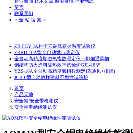
企业新闻
技术文章
前沿资讯
行业动态
留言
联系我们
♂ 全 站 搜 索 ♂
ZR-FCY-8A粉尘云最低着火温度试验仪
ZRRD-10A型全自动燃点测定仪
全自动高精度顺磁氧指数测定仪带排烟通风橱
钢结构防火涂料隔热效率试验炉GJL-18型
YZS-10A全自动高精度氧指数测定仪(通风+排烟)
JCB-6型自动放样建材不燃性试验炉
首页
产品天地
安全帽/安全带检测仪
安全帽电绝缘测试仪