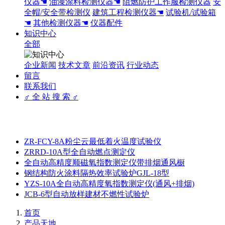
仪器☚
油漆涂料检测仪器☚
阻燃防护工作服检测仪器
安
全帽/安全带检测仪
建筑工程检测仪器☚
试验机/试验箱
☚
其他检测仪器☚
仪器配件
知识中心
全部
企业新闻
技术文章
前沿资讯
行业动态
留言
联系我们
♂ 全 站 搜 索 ♂
ZR-FCY-8A粉尘云最低着火温度试验仪
ZRRD-10A型全自动燃点测定仪
全自动高精度顺磁氧指数测定仪带排烟通风橱
钢结构防火涂料隔热效率试验炉GJL-18型
YZS-10A全自动高精度氧指数测定仪(通风+排烟)
JCB-6型自动放样建材不燃性试验炉
首页
产品天地