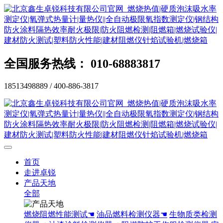
全国服务热线： 010-68883817
18513498889 / 400-886-3817
首页
走进卓锐
产品天地
全部
燃烧阻燃性能测试☚
油品燃料检测仪器☚
生物质类检测