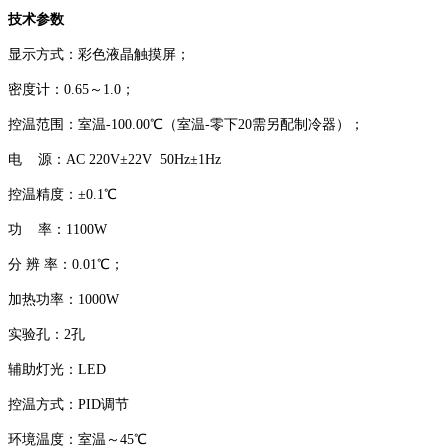
技术参数
显示方式：彩色液晶触摸屏；
密度计：0.65～1.0；
控温范围：室温-100.00℃（室温-零下20需另配制冷器）；
电 源：AC 220V±22V 50Hz±1Hz
控温精度：±0.1℃
功 率：1100W
分 辨 率：0.01℃；
加热功率：1000W
实验孔：2孔
辅助灯光：LED
控温方式：PID调节
环境温度：室温～45℃