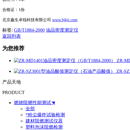
合格证：1份
北京鑫生卓锐科技有限公司
www.bjkji.com
标签:
GB/T1884-2000
油品密度测定仪
返回列表
为您推荐
ZR-M
ZR-
产品天地
PRODUCT
燃烧阻燃性能测试☚
全部
*粉尘爆炸试验检测
建材阻燃测试仪器
塑料泡沫阻燃检测