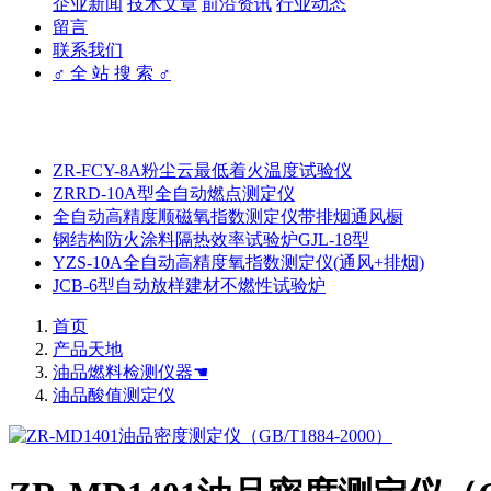
企业新闻
技术文章
前沿资讯
行业动态
留言
联系我们
♂ 全 站 搜 索 ♂
ZR-FCY-8A粉尘云最低着火温度试验仪
ZRRD-10A型全自动燃点测定仪
全自动高精度顺磁氧指数测定仪带排烟通风橱
钢结构防火涂料隔热效率试验炉GJL-18型
YZS-10A全自动高精度氧指数测定仪(通风+排烟)
JCB-6型自动放样建材不燃性试验炉
首页
产品天地
油品燃料检测仪器☚
油品酸值测定仪