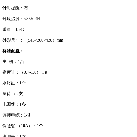
计时提醒：有
环境湿度：≤85%RH
重量：15KG
外形尺寸：（545×360×430）mm
标准配置：
主 机：1台
密度计：（0.7-1.0） 1套
水浴缸：1个
量筒 ：2支
电源线：1条
连接电缆：1根
保险管 （10A）：1个
说明书：1本