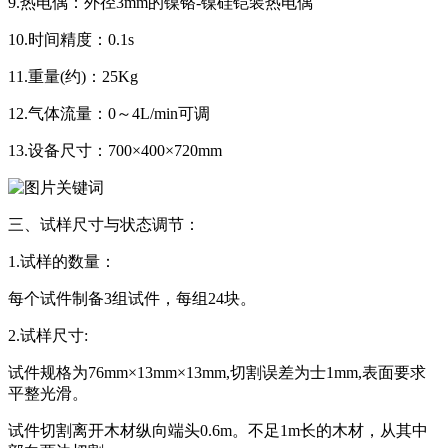
9.热电偶：外径3mm的镍铬-镍硅铠装热电偶
10.时间精度：0.1s
11.重量(约)：25Kg
12.气体流量：0～4L/min可调
13.设备尺寸：700×400×720mm
三、试样尺寸与状态调节：
1.试样的数量：
每个试件制备3组试件，每组24块。
2.试样尺寸:
试件规格为76mm×13mm×13mm,切割误差为士1mm,表面要求
平整光滑。
试件切割离开木材纵向端头0.6m。不足1m长的木材，从其中