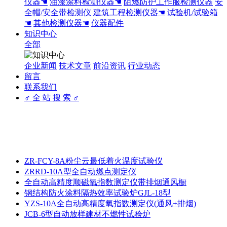
仪器☚
油漆涂料检测仪器☚
阻燃防护工作服检测仪器
安
全帽/安全带检测仪
建筑工程检测仪器☚
试验机/试验箱
☚
其他检测仪器☚
仪器配件
知识中心
全部
企业新闻
技术文章
前沿资讯
行业动态
留言
联系我们
♂ 全 站 搜 索 ♂
ZR-FCY-8A粉尘云最低着火温度试验仪
ZRRD-10A型全自动燃点测定仪
全自动高精度顺磁氧指数测定仪带排烟通风橱
钢结构防火涂料隔热效率试验炉GJL-18型
YZS-10A全自动高精度氧指数测定仪(通风+排烟)
JCB-6型自动放样建材不燃性试验炉