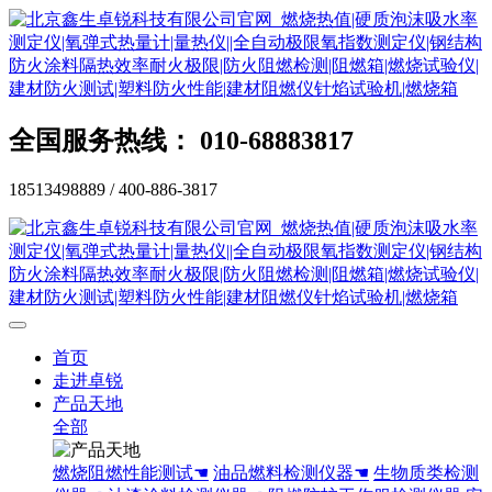
全国服务热线： 010-68883817
18513498889 / 400-886-3817
首页
走进卓锐
产品天地
全部
燃烧阻燃性能测试☚
油品燃料检测仪器☚
生物质类检测