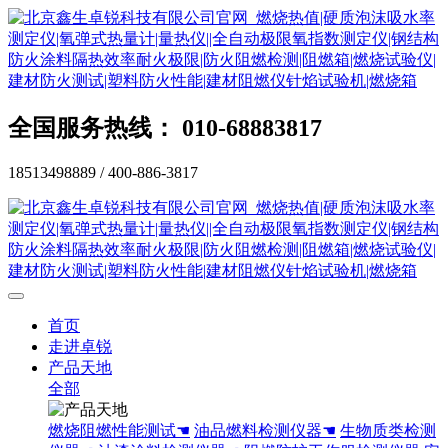
全国服务热线： 010-68883817
18513498889 / 400-886-3817
首页
走进卓锐
产品天地
全部
燃烧阻燃性能测试☚
油品燃料检测仪器☚
生物质类检测