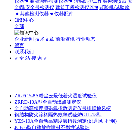
仪器☚
油漆涂料检测仪器☚
阻燃防护工作服检测仪器
安
全帽/安全带检测仪
建筑工程检测仪器☚
试验机/试验箱
☚
其他检测仪器☚
仪器配件
知识中心
全部
企业新闻
技术文章
前沿资讯
行业动态
留言
联系我们
♂ 全 站 搜 索 ♂
ZR-FCY-8A粉尘云最低着火温度试验仪
ZRRD-10A型全自动燃点测定仪
全自动高精度顺磁氧指数测定仪带排烟通风橱
钢结构防火涂料隔热效率试验炉GJL-18型
YZS-10A全自动高精度氧指数测定仪(通风+排烟)
JCB-6型自动放样建材不燃性试验炉