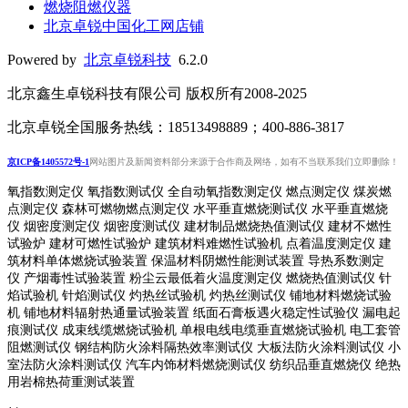
燃烧阻燃仪器
北京卓锐中国化工网店铺
Powered by
北京卓锐科技
6.2.0
北京鑫生卓锐科技有限公司 版权所有2008-2025
北京卓锐全国服务热线：18513498889；400-886-3817
京ICP备1405572号-1
网站图片及新闻资料部分来源于合作商及网络，如有不当联系我们立即删除！
氧指数测定仪 氧指数测试仪 全自动氧指数测定仪 燃点测定仪 煤炭燃
点测定仪 森林可燃物燃点测定仪 水平垂直燃烧测试仪 水平垂直燃烧
仪 烟密度测定仪 烟密度测试仪 建材制品燃烧热值测试仪 建材不燃性
试验炉 建材可燃性试验炉 建筑材料难燃性试验机 点着温度测定仪 建
筑材料单体燃烧试验装置 保温材料阴燃性能测试装置 导热系数测定
仪 产烟毒性试验装置 粉尘云最低着火温度测定仪 燃烧热值测试仪 针
焰试验机 针焰测试仪 灼热丝试验机 灼热丝测试仪 铺地材料燃烧试验
机 铺地材料辐射热通量试验装置
纸面石膏板遇火稳定性试验仪
漏电起
痕测试仪
成束线缆燃烧试验机
单根电线电缆垂直燃烧试验机
电工套管
阻燃测试仪
钢结构防火涂料隔热效率测试仪 大板法防火涂料测试仪 小
室法防火涂料测试仪 汽车内饰材料燃烧测试仪 纺织品垂直燃烧仪 绝热
用岩棉热荷重测
试装置