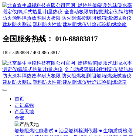
全国服务热线： 010-68883817
18513498889 / 400-886-3817
首页
走进卓锐
产品天地
全部
燃烧阻燃性能测试☚
油品燃料检测仪器☚
生物质类检测