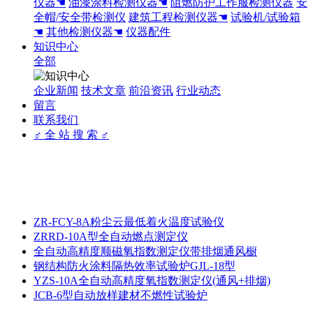
仪器☚
油漆涂料检测仪器☚
阻燃防护工作服检测仪器
安
全帽/安全带检测仪
建筑工程检测仪器☚
试验机/试验箱
☚
其他检测仪器☚
仪器配件
知识中心
全部
企业新闻
技术文章
前沿资讯
行业动态
留言
联系我们
♂ 全 站 搜 索 ♂
ZR-FCY-8A粉尘云最低着火温度试验仪
ZRRD-10A型全自动燃点测定仪
全自动高精度顺磁氧指数测定仪带排烟通风橱
钢结构防火涂料隔热效率试验炉GJL-18型
YZS-10A全自动高精度氧指数测定仪(通风+排烟)
JCB-6型自动放样建材不燃性试验炉