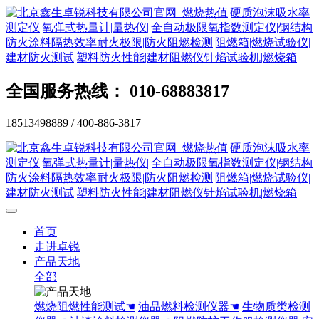
全国服务热线： 010-68883817
18513498889 / 400-886-3817
首页
走进卓锐
产品天地
全部
燃烧阻燃性能测试☚
油品燃料检测仪器☚
生物质类检测