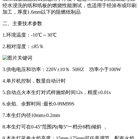
经水浸洗的纸和纸板的燃烧性能测试，也适用于经涂布或印刷
加工，厚度1.6mm以下的阻燃纸制品
二、主要技术参数
1.环境温度：-10℃～30℃
2.相对湿度：≤85％
3.供电电压和功率：220V±10％ 50HZ 功率小于100W
4.单片机控制，数显自动计时
5.自动点火本生灯对式样施焰时间12s，精度±0.01s
6.余焰、余辉时间 :最长0-99M99S
7.本生灯内径10mm±0.2mm
8.本生灯可在0-45°范围内(每5°一档分8档)倾斜 ，
9.本生灯蓝色火焰高度：15mm-175mm可任意调节，配有火焰