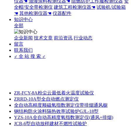
仪器☚
油漆涂料检测仪器☚
阻燃防护工作服检测仪器
安
全帽/安全带检测仪
建筑工程检测仪器☚
试验机/试验箱
☚
其他检测仪器☚
仪器配件
知识中心
全部
企业新闻
技术文章
前沿资讯
行业动态
留言
联系我们
♂ 全 站 搜 索 ♂
ZR-FCY-8A粉尘云最低着火温度试验仪
ZRRD-10A型全自动燃点测定仪
全自动高精度顺磁氧指数测定仪带排烟通风橱
钢结构防火涂料隔热效率试验炉GJL-18型
YZS-10A全自动高精度氧指数测定仪(通风+排烟)
JCB-6型自动放样建材不燃性试验炉