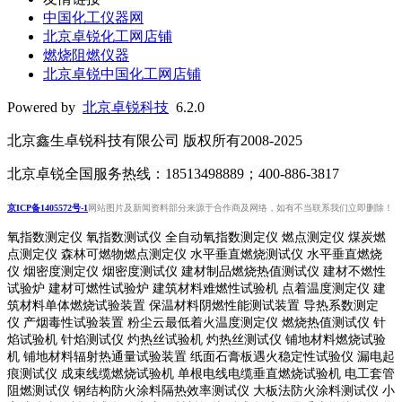
中国化工仪器网
北京卓锐化工网店铺
燃烧阻燃仪器
北京卓锐中国化工网店铺
Powered by
北京卓锐科技
6.2.0
北京鑫生卓锐科技有限公司 版权所有2008-2025
北京卓锐全国服务热线：18513498889；400-886-3817
京ICP备1405572号-1
网站图片及新闻资料部分来源于合作商及网络，如有不当联系我们立即删除！
氧指数测定仪 氧指数测试仪 全自动氧指数测定仪 燃点测定仪 煤炭燃
点测定仪 森林可燃物燃点测定仪 水平垂直燃烧测试仪 水平垂直燃烧
仪 烟密度测定仪 烟密度测试仪 建材制品燃烧热值测试仪 建材不燃性
试验炉 建材可燃性试验炉 建筑材料难燃性试验机 点着温度测定仪 建
筑材料单体燃烧试验装置 保温材料阴燃性能测试装置 导热系数测定
仪 产烟毒性试验装置 粉尘云最低着火温度测定仪 燃烧热值测试仪 针
焰试验机 针焰测试仪 灼热丝试验机 灼热丝测试仪 铺地材料燃烧试验
机 铺地材料辐射热通量试验装置
纸面石膏板遇火稳定性试验仪
漏电起
痕测试仪
成束线缆燃烧试验机
单根电线电缆垂直燃烧试验机
电工套管
阻燃测试仪
钢结构防火涂料隔热效率测试仪 大板法防火涂料测试仪 小