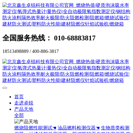
全国服务热线： 010-68883817
18513498889 / 400-886-3817
首页
走进卓锐
产品天地
全部
燃烧阻燃性能测试☚
油品燃料检测仪器☚
生物质类检测