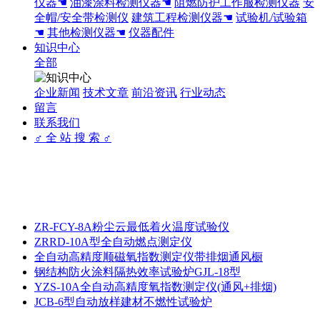
仪器☚
油漆涂料检测仪器☚
阻燃防护工作服检测仪器
安
全帽/安全带检测仪
建筑工程检测仪器☚
试验机/试验箱
☚
其他检测仪器☚
仪器配件
知识中心
全部
企业新闻
技术文章
前沿资讯
行业动态
留言
联系我们
♂ 全 站 搜 索 ♂
ZR-FCY-8A粉尘云最低着火温度试验仪
ZRRD-10A型全自动燃点测定仪
全自动高精度顺磁氧指数测定仪带排烟通风橱
钢结构防火涂料隔热效率试验炉GJL-18型
YZS-10A全自动高精度氧指数测定仪(通风+排烟)
JCB-6型自动放样建材不燃性试验炉