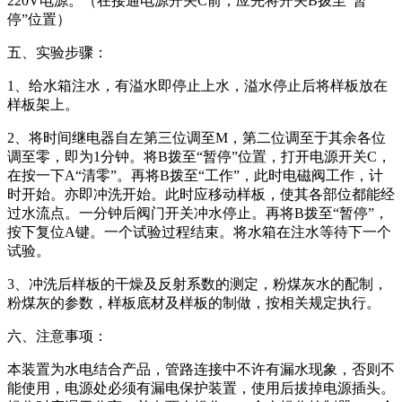
220V电源。（在接通电源开关C前，应先将开关B拨至“暂
停”位置）
五、实验步骤：
1、给水箱注水，有溢水即停止上水，溢水停止后将样板放在
样板架上。
2、将时间继电器自左第三位调至M，第二位调至于其余各位
调至零，即为1分钟。将B拨至“暂停”位置，打开电源开关C，
在按一下A“清零”。再将B拨至“工作”，此时电磁阀工作，计
时开始。亦即冲洗开始。此时应移动样板，使其各部位都能经
过水流点。一分钟后阀门开关冲水停止。再将B拨至“暂停”，
按下复位A键。一个试验过程结束。将水箱在注水等待下一个
试验。
3、冲洗后样板的干燥及反射系数的测定，粉煤灰水的配制，
粉煤灰的参数，样板底材及样板的制做，按相关规定执行。
六、注意事项：
本装置为水电结合产品，管路连接中不许有漏水现象，否则不
能使用，电源处必须有漏电保护装置，使用后拔掉电源插头。